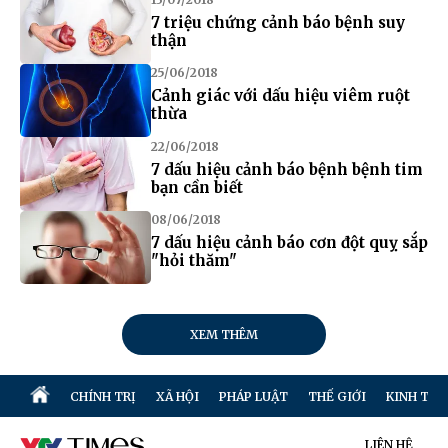
7 triệu chứng cảnh báo bệnh suy
thận
25/06/2018
Cảnh giác với dấu hiệu viêm ruột
thừa
22/06/2018
7 dấu hiệu cảnh báo bệnh bệnh tim
bạn cần biết
08/06/2018
7 dấu hiệu cảnh báo cơn đột quỵ sắp
"hỏi thăm"
XEM THÊM
CHÍNH TRỊ
XÃ HỘI
PHÁP LUẬT
THẾ GIỚI
KINH TẾ
LIÊN HỆ