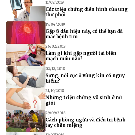
11/07/2019
Các triệu chứng điển hình của ung
thư phổi
14/04/2019
Gặp 8 dấu hiệu này, có thể bạn đã
mắc bệnh tim
26/02/2019
Làm gì khi gặp người tai biến
mạch máu não?
02/12/2018
Sưng, nổi cục ở vùng kín có nguy
hiểm?
21/10/2018
Những triệu chứng vô sinh ở nữ
giới
29/09/2018
Cách phòng ngừa và điều trị bệnh
tay chân miệng
13/07/2018