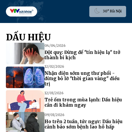
30° Hà Nội
DẤU HIỆU
04/04/2026
Đột quỵ: Đừng để "tín hiệu lạ" trở
thành bi kịch
12/02/2026
Nhận diện sớm ung thư phổi -
đừng bỏ lỡ "thời gian vàng" điều
trị
12/01/2026
Trẻ ốm trong mùa lạnh: Dấu hiệu
cần đi khám ngay
09/01/2026
Ho trên 2 tuần, tức ngực: Dấu hiệu
cảnh báo sớm bệnh lao hô hấp