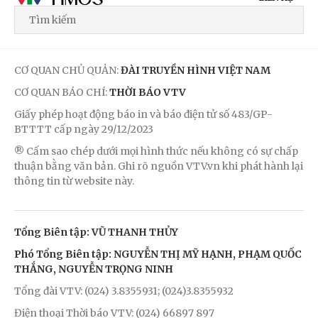
CƠ QUAN CHỦ QUẢN:
ĐÀI TRUYỀN HÌNH VIỆT NAM
CƠ QUAN BÁO CHÍ:
THỜI BÁO VTV
Giấy phép hoạt động báo in và báo điện tử số 483/GP-
BTTTT cấp ngày 29/12/2023
® Cấm sao chép dưới mọi hình thức nếu không có sự chấp
thuận bằng văn bản. Ghi rõ nguồn VTV.vn khi phát hành lại
thông tin từ website này.
Tổng Biên tập: VŨ THANH THỦY
Phó Tổng Biên tập: NGUYỄN THỊ MỸ HẠNH, PHẠM QUỐC
THẮNG, NGUYỄN TRỌNG NINH
Tổng đài VTV: (024) 3.8355931; (024)3.8355932
Điện thoại Thời báo VTV: (024) 66897 897