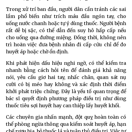
Trong xử trí ban đầu, người dân cần tránh các sai
lầm phổ biến như trích máu đầu ngón tay, cho
uống nước chanh hoặc tự ý dùng thuốc. Người bệnh
rất dễ bị sặc, có thể dẫn đến suy hô hấp cấp nếu
cho uống qua đường miệng. Đồng thời, không nên
trì hoãn việc đưa bệnh nhân đi cấp cứu chỉ để đo
huyết áp hoặc chờ ổn định.
Khi phát hiện dấu hiệu nghi ngờ, có thể kiểm tra
nhanh bằng cách hỏi tên để đánh giá khả năng
nói, yêu cầu giơ hai tay, nhấc chân, quan sát nụ
cười có bị méo hay không và xác định thời điểm
khởi phát triệu chứng. Đây là yếu tố quan trọng để
bác sĩ quyết định phương pháp điều trị như dùng
thuốc tiêu sợi huyết hay can thiệp lấy huyết khối.
Các chuyên gia nhấn mạnh, đột quỵ hoàn toàn có
thể phòng ngừa thông qua kiểm soát huyết áp, hạn
chế rượu bia, bỏ thuốc lá và tuân thủ điều trị. Việc tự