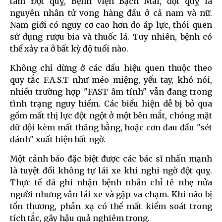
tâm Đột quỵ, Bệnh viện Bạch Mai, đột quỵ là
nguyên nhân tử vong hàng đầu ở cả nam và nữ.
Nam giới có nguy cơ cao hơn do áp lực, thói quen
sử dụng rượu bia và thuốc lá. Tuy nhiên, bệnh có
thể xảy ra ở bất kỳ độ tuổi nào.
Không chỉ dừng ở các dấu hiệu quen thuộc theo
quy tắc F.A.S.T như méo miệng, yếu tay, khó nói,
nhiều trường hợp "FAST âm tính" vẫn đang trong
tình trạng nguy hiểm. Các biểu hiện dễ bị bỏ qua
gồm mất thị lực đột ngột ở một bên mắt, chóng mặt
dữ dội kèm mất thăng bằng, hoặc cơn đau đầu "sét
đánh" xuất hiện bất ngờ.
Một cảnh báo đặc biệt được các bác sĩ nhấn mạnh
là tuyệt đối không tự lái xe khi nghi ngờ đột quỵ.
Thực tế đã ghi nhận bệnh nhân chỉ tê nhẹ nửa
người nhưng vẫn lái xe và gặp va chạm. Khi não bị
tổn thương, phản xạ có thể mất kiểm soát trong
tích tắc, gây hậu quả nghiêm trọng.