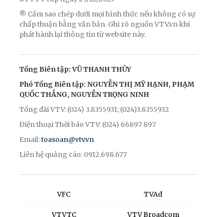
® Cấm sao chép dưới mọi hình thức nếu không có sự
chấp thuận bằng văn bản. Ghi rõ nguồn VTV.vn khi
phát hành lại thông tin từ website này.
Tổng Biên tập: VŨ THANH THỦY
Phó Tổng Biên tập: NGUYỄN THỊ MỸ HẠNH, PHẠM
QUỐC THẮNG, NGUYỄN TRỌNG NINH
Tổng đài VTV: (024) 3.8355931; (024)3.8355932
Điện thoại Thời báo VTV: (024) 66897 897
Email:
toasoan@vtv.vn
Liên hệ quảng cáo: 0912.698.677
VFC
TVAd
VTVTC
VTV Broadcom