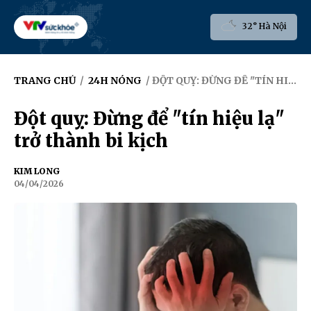
32° Hà Nội
TRANG CHỦ
/
24H NÓNG
/ ĐỘT QUỴ: ĐỪNG ĐỂ "TÍN HIỆU LẠ" TRỞ THÀNH BI KỊCH
Đột quỵ: Đừng để "tín hiệu lạ"
trở thành bi kịch
KIM LONG
04/04/2026