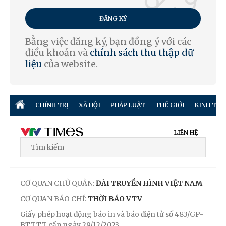
ĐĂNG KÝ
Bằng việc đăng ký, bạn đồng ý với các
điều khoản và
chính sách thu thập dữ
liệu
của website.
CHÍNH TRỊ
XÃ HỘI
PHÁP LUẬT
THẾ GIỚI
KINH TẾ
LIÊN HỆ
CƠ QUAN CHỦ QUẢN:
ĐÀI TRUYỀN HÌNH VIỆT NAM
CƠ QUAN BÁO CHÍ:
THỜI BÁO VTV
Giấy phép hoạt động báo in và báo điện tử số 483/GP-
BTTTT cấp ngày 29/12/2023