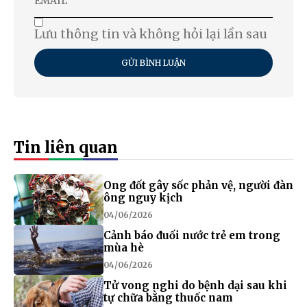
Lưu thông tin và không hỏi lại lần sau
GỬI BÌNH LUẬN
Tin liên quan
Ong đốt gây sốc phản vệ, người đàn
ông nguy kịch
04/06/2026
Cảnh báo đuối nước trẻ em trong
mùa hè
04/06/2026
Tử vong nghi do bệnh dại sau khi
tự chữa bằng thuốc nam