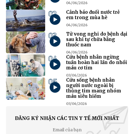
04/06/2026
02
Cảnh báo đuối nước trẻ
em trong mùa hè
04/06/2026
03
Tử vong nghi do bệnh dại
sau khi tự chữa bằng
thuốc nam
04/06/2026
04
Cứu bệnh nhân ngừng
tuần hoàn hai lần do nhồi
máu cơ tim
03/06/2026
05
Cứu sống bệnh nhân
người nước ngoài bị
thủng tim mang nhóm
máu siêu hiếm
03/06/2026
ĐĂNG KÝ NHẬN CÁC TIN Y TẾ MỚI NHẤT