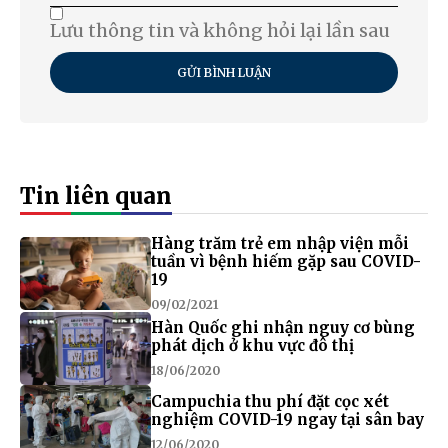
Lưu thông tin và không hỏi lại lần sau
GỬI BÌNH LUẬN
Tin liên quan
Hàng trăm trẻ em nhập viện mỗi
tuần vì bệnh hiếm gặp sau COVID-
19
09/02/2021
Hàn Quốc ghi nhận nguy cơ bùng
phát dịch ở khu vực đô thị
18/06/2020
Campuchia thu phí đặt cọc xét
nghiệm COVID-19 ngay tại sân bay
12/06/2020