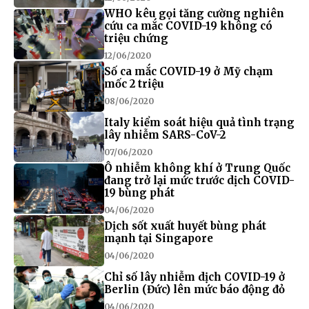
WHO kêu gọi tăng cường nghiên
cứu ca mắc COVID-19 không có
triệu chứng
12/06/2020
Số ca mắc COVID-19 ở Mỹ chạm
mốc 2 triệu
08/06/2020
Italy kiểm soát hiệu quả tình trạng
lây nhiễm SARS-CoV-2
07/06/2020
Ô nhiễm không khí ở Trung Quốc
đang trở lại mức trước dịch COVID-
19 bùng phát
04/06/2020
Dịch sốt xuất huyết bùng phát
mạnh tại Singapore
04/06/2020
Chỉ số lây nhiễm dịch COVID-19 ở
Berlin (Đức) lên mức báo động đỏ
04/06/2020