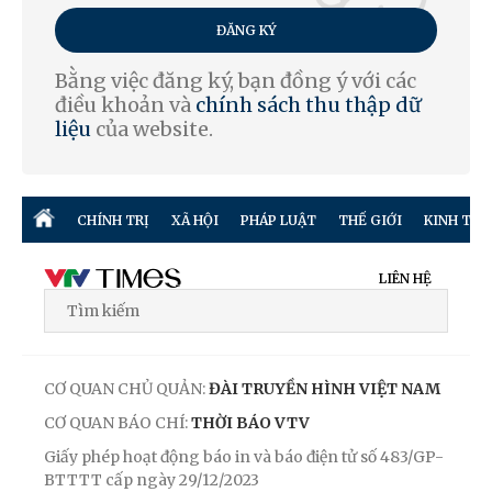
ĐĂNG KÝ
Bằng việc đăng ký, bạn đồng ý với các
điều khoản và
chính sách thu thập dữ
liệu
của website.
CHÍNH TRỊ
XÃ HỘI
PHÁP LUẬT
THẾ GIỚI
KINH TẾ
LIÊN HỆ
CƠ QUAN CHỦ QUẢN:
ĐÀI TRUYỀN HÌNH VIỆT NAM
CƠ QUAN BÁO CHÍ:
THỜI BÁO VTV
Giấy phép hoạt động báo in và báo điện tử số 483/GP-
BTTTT cấp ngày 29/12/2023