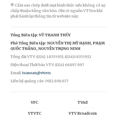
® Cấm sao chép dưới mọi hình thức nếu không có sự
chấp thuận bằng văn bản. Ghi rõ nguồn VTV.vn khi
phát hành lại thông tin từ website này.
Tổng Biên tập: VŨ THANH THỦY
Phó Tổng Biên tập: NGUYỄN THỊ MỸ HẠNH, PHẠM
QUỐC THẮNG, NGUYỄN TRỌNG NINH
Tổng đài VTV: (024) 3.8355931; (024)3.8355932
Điện thoại Thời báo VTV: (024) 66897 897
Email:
toasoan@vtv.vn
Liên hệ quảng cáo: 0912.698.677
VFC
TVAd
VTVTC
VTV Broadcom