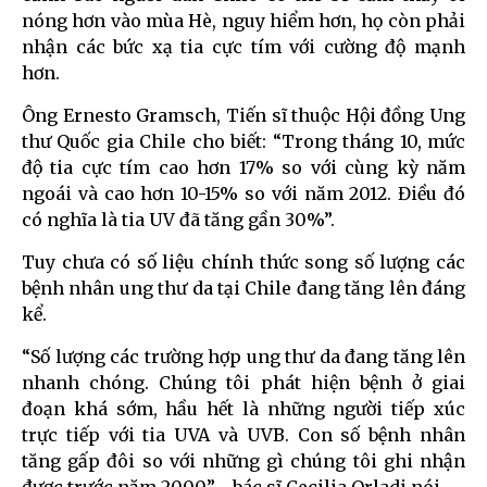
nóng hơn vào mùa Hè, nguy hiểm hơn, họ còn phải
nhận các bức xạ tia cực tím với cường độ mạnh
hơn.
Ông Ernesto Gramsch, Tiến sĩ thuộc Hội đồng Ung
thư Quốc gia Chile cho biết: “Trong tháng 10, mức
độ tia cực tím cao hơn 17% so với cùng kỳ năm
ngoái và cao hơn 10-15% so với năm 2012. Điều đó
có nghĩa là tia UV đã tăng gần 30%”.
Tuy chưa có số liệu chính thức song số lượng các
bệnh nhân ung thư da tại Chile đang tăng lên đáng
kể.
“Số lượng các trường hợp ung thư da đang tăng lên
nhanh chóng. Chúng tôi phát hiện bệnh ở giai
đoạn khá sớm, hầu hết là những người tiếp xúc
trực tiếp với tia UVA và UVB. Con số bệnh nhân
tăng gấp đôi so với những gì chúng tôi ghi nhận
được trước năm 2000” - bác sĩ Cecilia Orladi nói.