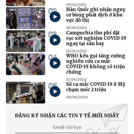
09/02/2021
02
Hàn Quốc ghi nhận nguy
cơ bùng phát dịch ở khu
vực đô thị
18/06/2020
03
Campuchia thu phí đặt
cọc xét nghiệm COVID-19
ngay tại sân bay
12/06/2020
04
WHO kêu gọi tăng cường
nghiên cứu ca mắc
COVID-19 không có triệu
chứng
12/06/2020
05
Số ca mắc COVID-19 ở Mỹ
chạm mốc 2 triệu
08/06/2020
ĐĂNG KÝ NHẬN CÁC TIN Y TẾ MỚI NHẤT