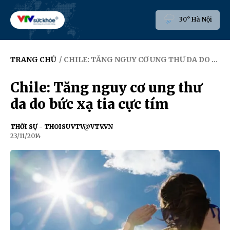
30° Hà Nội
TRANG CHỦ
/ CHILE: TĂNG NGUY CƠ UNG THƯ DA DO BỨC XẠ TIA CỰC TÍM
Chile: Tăng nguy cơ ung thư
da do bức xạ tia cực tím
THỜI SỰ - THOISUVTV@VTV.VN
23/11/2014