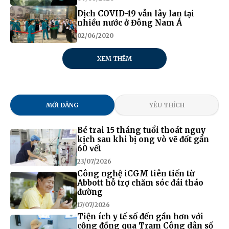
Dịch COVID-19 vẫn lây lan tại
nhiều nước ở Đông Nam Á
02/06/2020
XEM THÊM
MỚI ĐĂNG
YÊU THÍCH
Bé trai 15 tháng tuổi thoát nguy
kịch sau khi bị ong vò vẽ đốt gần
60 vết
23/07/2026
Công nghệ iCGM tiên tiến từ
Abbott hỗ trợ chăm sóc đái tháo
đường
17/07/2026
Tiện ích y tế số đến gần hơn với
cộng đồng qua Trạm Công dân số