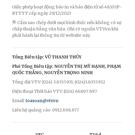
Giấy phép hoạt động báo in và báo điện tử số 483/GP-
BTTTT cấp ngày 29/12/2023
® Cấm sao chép dưới mọi hình thức nếu không có sự
chấp thuận bằng văn bản. Ghi rõ nguồn VTV.vn khi
phát hành lại thông tin từ website này.
Tổng Biên tập: VŨ THANH THỦY
Phó Tổng Biên tập: NGUYỄN THỊ MỸ HẠNH, PHẠM
QUỐC THẮNG, NGUYỄN TRỌNG NINH
Tổng đài VTV: (024) 3.8355931; (024)3.8355932
Điện thoại Thời báo VTV: (024) 66897 897
Email:
toasoan@vtv.vn
Liên hệ quảng cáo: 0912.698.677
VFC
TVAd