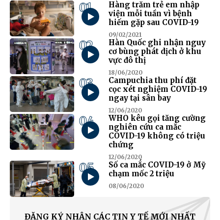
01
Hàng trăm trẻ em nhập
viện mỗi tuần vì bệnh
hiếm gặp sau COVID-19
09/02/2021
02
Hàn Quốc ghi nhận nguy
cơ bùng phát dịch ở khu
vực đô thị
18/06/2020
03
Campuchia thu phí đặt
cọc xét nghiệm COVID-19
ngay tại sân bay
12/06/2020
04
WHO kêu gọi tăng cường
nghiên cứu ca mắc
COVID-19 không có triệu
chứng
12/06/2020
05
Số ca mắc COVID-19 ở Mỹ
chạm mốc 2 triệu
08/06/2020
ĐĂNG KÝ NHẬN CÁC TIN Y TẾ MỚI NHẤT