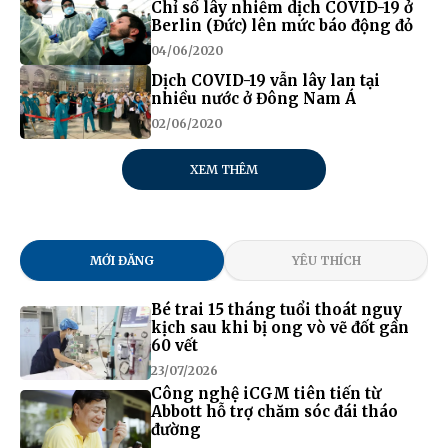
Chỉ số lây nhiễm dịch COVID-19 ở
Berlin (Đức) lên mức báo động đỏ
04/06/2020
Dịch COVID-19 vẫn lây lan tại
nhiều nước ở Đông Nam Á
02/06/2020
XEM THÊM
MỚI ĐĂNG
YÊU THÍCH
Bé trai 15 tháng tuổi thoát nguy
kịch sau khi bị ong vò vẽ đốt gần
60 vết
23/07/2026
Công nghệ iCGM tiên tiến từ
Abbott hỗ trợ chăm sóc đái tháo
đường