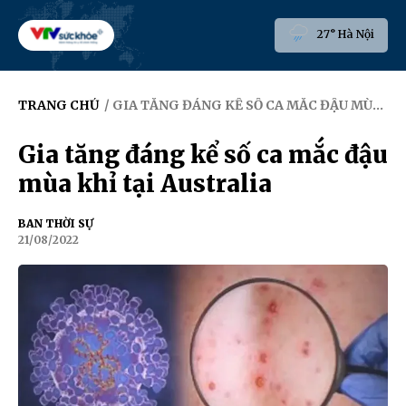
27° Hà Nội
TRANG CHỦ
/ GIA TĂNG ĐÁNG KỂ SỐ CA MẮC ĐẬU MÙA KHỈ TẠI AUSTRALIA
Gia tăng đáng kể số ca mắc đậu
mùa khỉ tại Australia
BAN THỜI SỰ
21/08/2022