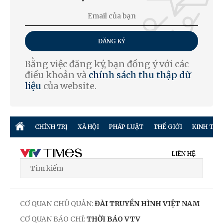
ĐĂNG KÝ
Bằng việc đăng ký, bạn đồng ý với các
điều khoản và
chính sách thu thập dữ
liệu
của website.
CHÍNH TRỊ
XÃ HỘI
PHÁP LUẬT
THẾ GIỚI
KINH TẾ
LIÊN HỆ
CƠ QUAN CHỦ QUẢN:
ĐÀI TRUYỀN HÌNH VIỆT NAM
CƠ QUAN BÁO CHÍ:
THỜI BÁO VTV