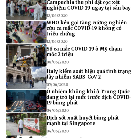
Campuchia thu phí đặt cọc xét
nghiệm COVID-19 ngay tại sân bay
12/06/2020
WHO kêu gọi tăng cường nghiên
cứu ca mắc COVID-19 không có
triệu chứng
12/06/2020
Số ca mắc COVID-19 ở Mỹ chạm
mốc 2 triệu
08/06/2020
Italy kiểm soát hiệu quả tình trạng
lây nhiễm SARS-CoV-2
07/06/2020
Ô nhiễm không khí ở Trung Quốc
đang trở lại mức trước dịch COVID-
19 bùng phát
04/06/2020
Dịch sốt xuất huyết bùng phát
mạnh tại Singapore
04/06/2020