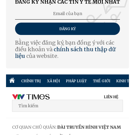
ĐĂNG KÝ NHẬN CÁC TIN Y TẾ MỚI NHẤT
ĐĂNG KÝ
Bằng việc đăng ký, bạn đồng ý với các
điều khoản và
chính sách thu thập dữ
liệu
của website.
CHÍNH TRỊ
XÃ HỘI
PHÁP LUẬT
THẾ GIỚI
KINH TẾ
LIÊN HỆ
CƠ QUAN CHỦ QUẢN:
ĐÀI TRUYỀN HÌNH VIỆT NAM