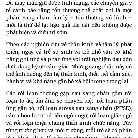
Dù may mắn giữ được tính mạng, các chuyên gia y
tế cảnh báo rằng tổn thương thể chất chỉ là một
phần. Sang chấn tâm lý – tổn thương vô hình –
mới là thứ để lại hậu quả lâu dài nếu không được
phát hiện và điều trị sớm.
Theo các nghiên cứu về thần kinh và tâm lý phát
triển, ngay cả trẻ sơ sinh và trẻ nhỏ vẫn có khả
năng ghi nhớ và phản ứng với trải nghiệm đau đớn
dưới dạng ký ức cảm giác. Những sang chấn này có
thể ảnh hưởng đến hệ thần kinh, điều tiết cảm xúc,
hành vi và khả năng gắn bó xã hội trong tương lai.
Các rối loạn thường gặp sau sang chấn gồm rối
loạn lo âu, ám ảnh sợ chuyên biệt, rối loạn phản
ứng gắn bó, rối loạn stress sau sang chấn (PTSD),
câm chọn lọc ở trẻ tiền ngôn ngữ, rối loạn giấc ngủ
và rối loạn triệu chứng thần kinh chức năng. Tùy
từng trường hợp và môi trường, mỗi trẻ sẽ có phản
ứng khác nhau. Vì vậy, các chuyên gia khuyến cáo