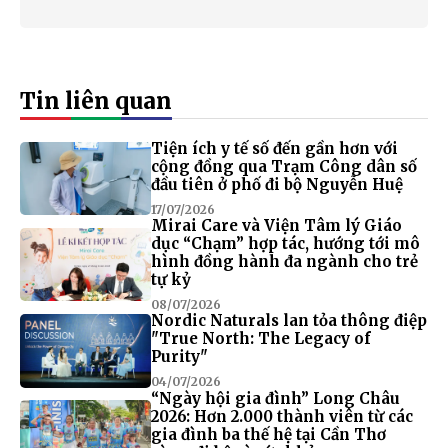
Tin liên quan
Tiện ích y tế số đến gần hơn với
cộng đồng qua Trạm Công dân số
đầu tiên ở phố đi bộ Nguyễn Huệ
17/07/2026
Mirai Care và Viện Tâm lý Giáo
dục “Chạm” hợp tác, hướng tới mô
hình đồng hành đa ngành cho trẻ
tự kỷ
08/07/2026
Nordic Naturals lan tỏa thông điệp
"True North: The Legacy of
Purity"
04/07/2026
“Ngày hội gia đình” Long Châu
2026: Hơn 2.000 thành viên từ các
gia đình ba thế hệ tại Cần Thơ