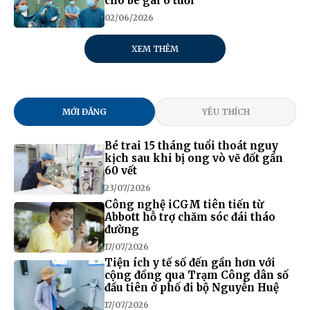
cho bé gái 6 tuổi
02/06/2026
XEM THÊM
MỚI ĐĂNG
YÊU THÍCH
Bé trai 15 tháng tuổi thoát nguy
kịch sau khi bị ong vò vẽ đốt gần
60 vết
23/07/2026
Công nghệ iCGM tiên tiến từ
Abbott hỗ trợ chăm sóc đái tháo
đường
17/07/2026
Tiện ích y tế số đến gần hơn với
cộng đồng qua Trạm Công dân số
đầu tiên ở phố đi bộ Nguyễn Huệ
17/07/2026