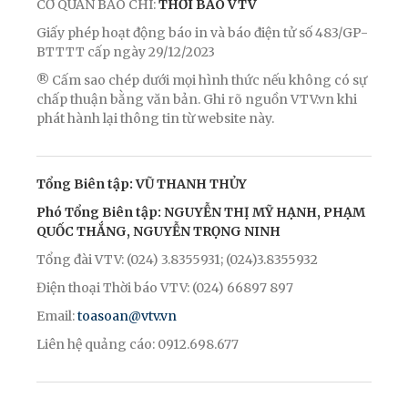
CƠ QUAN BÁO CHÍ:
THỜI BÁO VTV
Giấy phép hoạt động báo in và báo điện tử số 483/GP-
BTTTT cấp ngày 29/12/2023
® Cấm sao chép dưới mọi hình thức nếu không có sự
chấp thuận bằng văn bản. Ghi rõ nguồn VTV.vn khi
phát hành lại thông tin từ website này.
Tổng Biên tập: VŨ THANH THỦY
Phó Tổng Biên tập: NGUYỄN THỊ MỸ HẠNH, PHẠM
QUỐC THẮNG, NGUYỄN TRỌNG NINH
Tổng đài VTV: (024) 3.8355931; (024)3.8355932
Điện thoại Thời báo VTV: (024) 66897 897
Email:
toasoan@vtv.vn
Liên hệ quảng cáo: 0912.698.677