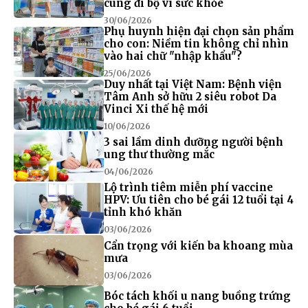
cùng đi bộ vì sức khỏe
30/06/2026
Phụ huynh hiện đại chọn sản phẩm
cho con: Niềm tin không chỉ nhìn
vào hai chữ "nhập khẩu"?
25/06/2026
Duy nhất tại Việt Nam: Bệnh viện
Tâm Anh sở hữu 2 siêu robot Da
Vinci Xi thế hệ mới
10/06/2026
3 sai lầm dinh dưỡng người bệnh
ung thư thường mắc
04/06/2026
Lộ trình tiêm miễn phí vaccine
HPV: Ưu tiên cho bé gái 12 tuổi tại 4
tỉnh khó khăn
03/06/2026
Cẩn trọng với kiến ba khoang mùa
mưa
03/06/2026
Bóc tách khối u nang buồng trứng