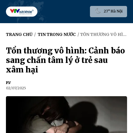
27° Hà Nội
TRANG CHỦ
/
TIN TRONG NƯỚC
/ TỔN THƯƠNG VÔ HÌNH: CẢNH BÁO SANG CHẤN TÂM LÝ Ở TRẺ SAU XÂM HẠI
Tổn thương vô hình: Cảnh báo
sang chấn tâm lý ở trẻ sau
xâm hại
P.V
02/07/2025