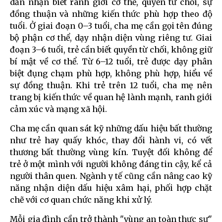
dẫn nhận biết ranh giới cơ thể, quyền từ chối, sự
đồng thuận và những kiến thức phù hợp theo độ
tuổi. Ở giai đoạn 0–3 tuổi, cha mẹ cần gọi tên đúng
bộ phận cơ thể, dạy nhận diện vùng riêng tư. Giai
đoạn 3–6 tuổi, trẻ cần biết quyền từ chối, không giữ
bí mật về cơ thể. Từ 6–12 tuổi, trẻ được dạy phân
biệt đụng chạm phù hợp, không phù hợp, hiểu về
sự đồng thuận. Khi trẻ trên 12 tuổi, cha mẹ nên
trang bị kiến thức về quan hệ lành mạnh, ranh giới
cảm xúc và mạng xã hội.
Cha mẹ cần quan sát kỹ những dấu hiệu bất thường
như trẻ hay quấy khóc, thay đổi hành vi, có vết
thương bất thường vùng kín. Tuyệt đối không để
trẻ ở một mình với người không đáng tin cậy, kể cả
người thân quen. Ngành y tế cũng cần nâng cao kỹ
năng nhận diện dấu hiệu xâm hại, phối hợp chặt
chẽ với cơ quan chức năng khi xử lý.
Mỗi gia đình cần trở thành "vùng an toàn thực sự"