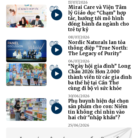
17/07/2026
02
Mirai Care và Viện Tâm
lý Giáo dục “Chạm” hợp
tác, hướng tới mô hình
đồng hành đa ngành cho
trẻ tự kỷ
08/07/2026
03
Nordic Naturals lan tỏa
thông điệp "True North:
The Legacy of Purity"
04/07/2026
04
“Ngày hội gia đình” Long
Châu 2026: Hơn 2.000
thành viên từ các gia đình
ba thế hệ tại Cần Thơ
cùng đi bộ vì sức khỏe
30/06/2026
05
Phụ huynh hiện đại chọn
sản phẩm cho con: Niềm
tin không chỉ nhìn vào
hai chữ "nhập khẩu"?
25/06/2026