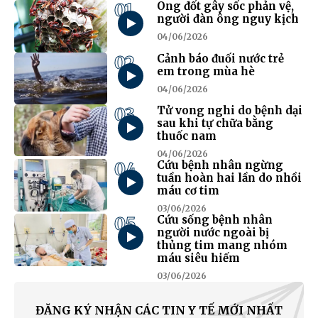
01
Ong đốt gây sốc phản vệ,
người đàn ông nguy kịch
04/06/2026
02
Cảnh báo đuối nước trẻ
em trong mùa hè
04/06/2026
03
Tử vong nghi do bệnh dại
sau khi tự chữa bằng
thuốc nam
04/06/2026
04
Cứu bệnh nhân ngừng
tuần hoàn hai lần do nhồi
máu cơ tim
03/06/2026
05
Cứu sống bệnh nhân
người nước ngoài bị
thủng tim mang nhóm
máu siêu hiếm
03/06/2026
ĐĂNG KÝ NHẬN CÁC TIN Y TẾ MỚI NHẤT