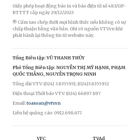
Giấy phép hoạt động báo in và báo điện tử số 483/GP-
BTTTT cấp ngày 29/12/2023
® Cấm sao chép dưới mọi hình thức nếu không có sự
chấp thuận bằng văn bản. Ghi rõ nguồn VTV.vn khi
phát hành lại thông tin từ website này.
Tổng Biên tập: VŨ THANH THỦY
Phó Tổng Biên tập: NGUYỄN THỊ MỸ HẠNH, PHẠM
QUỐC THẮNG, NGUYỄN TRỌNG NINH
Tổng đài VTV: (024) 3.8355931; (024)3.8355932
Điện thoại Thời báo VTV: (024) 66897 897
Email:
toasoan@vtv.vn
Liên hệ quảng cáo: 0912.698.677
VFC
TVAd