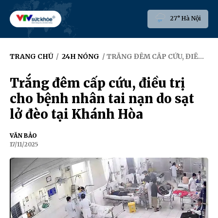
27° Hà Nội
TRANG CHỦ
/
24H NÓNG
/ TRẮNG ĐÊM CẤP CỨU, ĐIỀU TRỊ CHO BỆNH NHÂN TAI NẠN DO SẠT LỞ ĐÈO TẠI KHÁNH HÒA
Trắng đêm cấp cứu, điều trị
cho bệnh nhân tai nạn do sạt
lở đèo tại Khánh Hòa
VĂN BẢO
17/11/2025