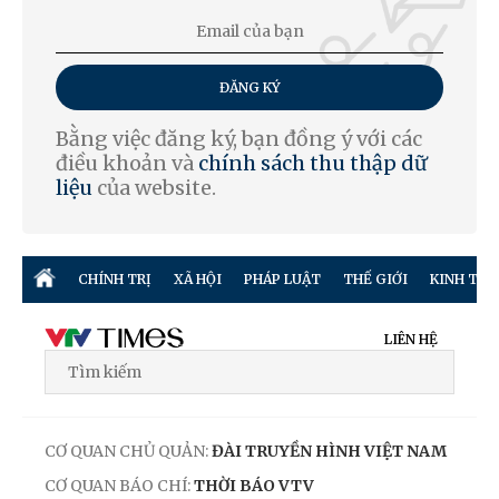
ĐĂNG KÝ
Bằng việc đăng ký, bạn đồng ý với các
điều khoản và
chính sách thu thập dữ
liệu
của website.
CHÍNH TRỊ
XÃ HỘI
PHÁP LUẬT
THẾ GIỚI
KINH TẾ
LIÊN HỆ
CƠ QUAN CHỦ QUẢN:
ĐÀI TRUYỀN HÌNH VIỆT NAM
CƠ QUAN BÁO CHÍ:
THỜI BÁO VTV