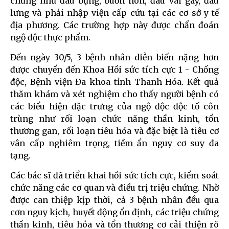
chứng như đau bụng, buồn nôn, đau vai gáy, đau
lưng và phải nhập viện cấp cứu tại các cơ sở y tế
địa phương. Các trường hợp này được chẩn đoán
ngộ độc thực phẩm.
Đến ngày 30/5, 3 bệnh nhân diễn biến nặng hơn
được chuyển đến Khoa Hồi sức tích cực 1 - Chống
độc, Bệnh viện Đa khoa tỉnh Thanh Hóa. Kết quả
thăm khám và xét nghiệm cho thấy người bệnh có
các biểu hiện đặc trưng của ngộ độc độc tố côn
trùng như rối loạn chức năng thần kinh, tổn
thương gan, rối loạn tiêu hóa và đặc biệt là tiêu cơ
vân cấp nghiêm trọng, tiềm ẩn nguy cơ suy đa
tạng.
Các bác sĩ đã triển khai hồi sức tích cực, kiểm soát
chức năng các cơ quan và điều trị triệu chứng. Nhờ
được can thiệp kịp thời, cả 3 bệnh nhân đều qua
cơn nguy kịch, huyết động ổn định, các triệu chứng
thần kinh, tiêu hóa và tổn thương cơ cải thiện rõ