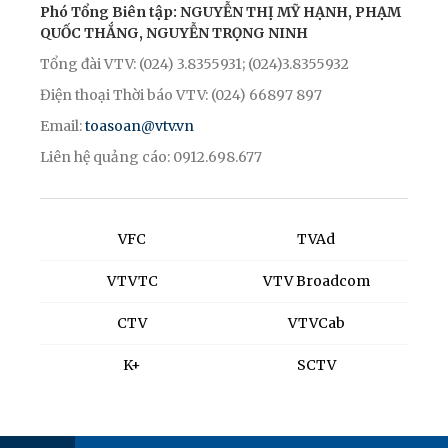
Phó Tổng Biên tập: NGUYỄN THỊ MỸ HẠNH, PHẠM
QUỐC THẮNG, NGUYỄN TRỌNG NINH
Tổng đài VTV: (024) 3.8355931; (024)3.8355932
Điện thoại Thời báo VTV: (024) 66897 897
Email:
toasoan@vtv.vn
Liên hệ quảng cáo: 0912.698.677
VFC
TVAd
VTVTC
VTV Broadcom
CTV
VTVCab
K+
SCTV