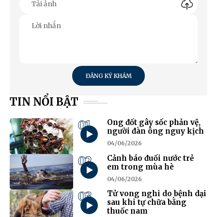
ĐĂNG KÝ KHÁM
TIN NỔI BẬT
01
Ong đốt gây sốc phản vệ,
người đàn ông nguy kịch
04/06/2026
02
Cảnh báo đuối nước trẻ
em trong mùa hè
04/06/2026
03
Tử vong nghi do bệnh dại
sau khi tự chữa bằng
thuốc nam