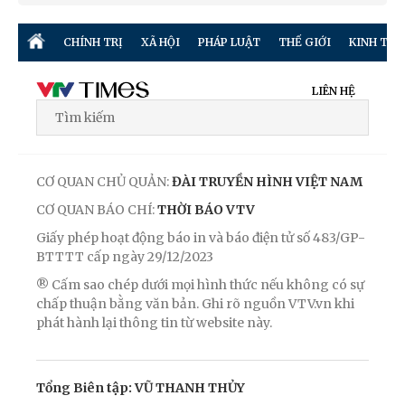
CHÍNH TRỊ
XÃ HỘI
PHÁP LUẬT
THẾ GIỚI
KINH TẾ
LIÊN HỆ
CƠ QUAN CHỦ QUẢN:
ĐÀI TRUYỀN HÌNH VIỆT NAM
CƠ QUAN BÁO CHÍ:
THỜI BÁO VTV
Giấy phép hoạt động báo in và báo điện tử số 483/GP-
BTTTT cấp ngày 29/12/2023
® Cấm sao chép dưới mọi hình thức nếu không có sự
chấp thuận bằng văn bản. Ghi rõ nguồn VTV.vn khi
phát hành lại thông tin từ website này.
Tổng Biên tập: VŨ THANH THỦY