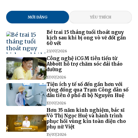
MỚI ĐĂNG
YÊU THÍCH
Bé trai 15 tháng tuổi thoát nguy
kịch sau khi bị ong vò vẽ đốt gần
60 vết
23/07/2026
Công nghệ iCGM tiên tiến từ
Abbott hỗ trợ chăm sóc đái tháo
đường
17/07/2026
Tiện ích y tế số đến gần hơn với
cộng đồng qua Trạm Công dân số
đầu tiên ở phố đi bộ Nguyễn Huệ
17/07/2026
Hơn 35 năm kinh nghiệm, bác sĩ
Võ Thị Ngọc Huệ và hành trình
phục hồi vùng kín toàn diện cho
phụ nữ Việt
15/07/2026