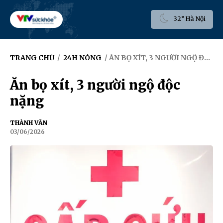
32° Hà Nội
TRANG CHỦ
/
24H NÓNG
/ ĂN BỌ XÍT, 3 NGƯỜI NGỘ ĐỘC NẶNG
Ăn bọ xít, 3 người ngộ độc
nặng
THÀNH VĂN
03/06/2026