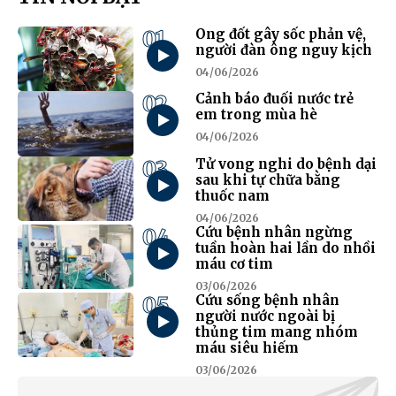
01
Ong đốt gây sốc phản vệ,
người đàn ông nguy kịch
04/06/2026
02
Cảnh báo đuối nước trẻ
em trong mùa hè
04/06/2026
03
Tử vong nghi do bệnh dại
sau khi tự chữa bằng
thuốc nam
04/06/2026
04
Cứu bệnh nhân ngừng
tuần hoàn hai lần do nhồi
máu cơ tim
03/06/2026
05
Cứu sống bệnh nhân
người nước ngoài bị
thủng tim mang nhóm
máu siêu hiếm
03/06/2026