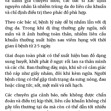
và đánh giá chuyên môn, các bác sĩ xác định
nguyên nhân là nhiễm trùng da do liên cầu khuẩn
và chỉ định điều trị theo phác đồ phù hợp.
Theo các bác sĩ, bệnh lý này dễ bị nhầm lẫn với dị
ứng da. Trong khi dị ứng thường gây ngứa, nổi
mẩn và ít ảnh hưởng toàn thân, nhiễm liên cầu
khuẩn thường xuất hiện sau viêm họng với thời
gian ủ bệnh từ 2-5 ngày.
Giai đoạn toàn phát có thể xuất hiện ban đỏ dạng
sung huyết, khởi phát ở ngực rồi lan ra thân mình
và các chi. Ban thường dày, mịn, khi sờ có cảm giác
thô ráp như giấy nhám, đôi khi kèm ngứa. Người
bệnh cũng có thể gặp tình trạng da sưng nóng, đau
hoặc căng tức, sốt, mệt mỏi và nổi hạch.
Các chuyên gia cảnh báo, nếu không được chẩn
đoán và điều trị kịp thời, liên cầu khuẩn không chỉ
gây tổn thương tại da mà còn có thể dẫn tới nhiều