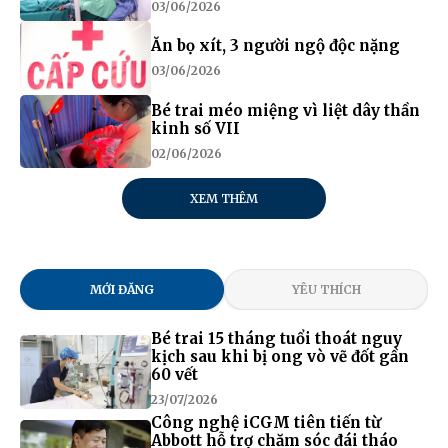
03/06/2026
Ăn bọ xít, 3 người ngộ độc nặng
03/06/2026
Bé trai méo miệng vì liệt dây thần
kinh số VII
02/06/2026
XEM THÊM
MỚI ĐĂNG
YÊU THÍCH
Bé trai 15 tháng tuổi thoát nguy
kịch sau khi bị ong vò vẽ đốt gần
60 vết
23/07/2026
Công nghệ iCGM tiên tiến từ
Abbott hỗ trợ chăm sóc đái tháo