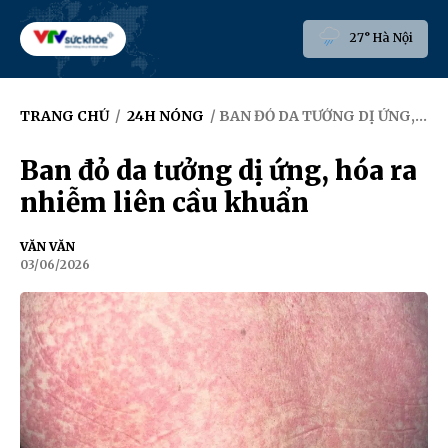
27° Hà Nội
TRANG CHỦ
/
24H NÓNG
/ BAN ĐỎ DA TƯỞNG DỊ ỨNG, HÓA RA NHIỄM LIÊN CẦU KHUẨN
Ban đỏ da tưởng dị ứng, hóa ra
nhiễm liên cầu khuẩn
VĂN VĂN
03/06/2026