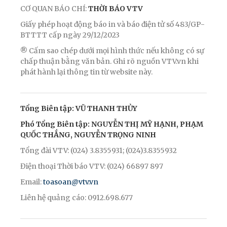
CƠ QUAN BÁO CHÍ:
THỜI BÁO VTV
Giấy phép hoạt động báo in và báo điện tử số 483/GP-
BTTTT cấp ngày 29/12/2023
® Cấm sao chép dưới mọi hình thức nếu không có sự
chấp thuận bằng văn bản. Ghi rõ nguồn VTV.vn khi
phát hành lại thông tin từ website này.
Tổng Biên tập: VŨ THANH THỦY
Phó Tổng Biên tập: NGUYỄN THỊ MỸ HẠNH, PHẠM
QUỐC THẮNG, NGUYỄN TRỌNG NINH
Tổng đài VTV: (024) 3.8355931; (024)3.8355932
Điện thoại Thời báo VTV: (024) 66897 897
Email:
toasoan@vtv.vn
Liên hệ quảng cáo: 0912.698.677