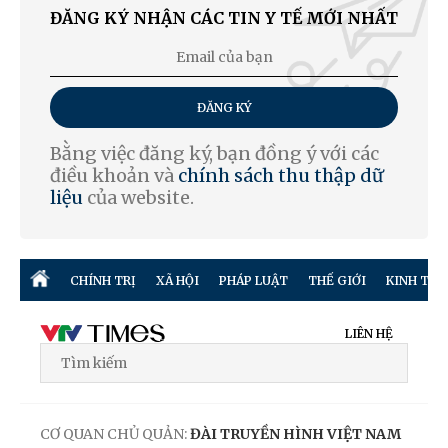
ĐĂNG KÝ NHẬN CÁC TIN Y TẾ MỚI NHẤT
ĐĂNG KÝ
Bằng việc đăng ký, bạn đồng ý với các
điều khoản và
chính sách thu thập dữ
liệu
của website.
CHÍNH TRỊ
XÃ HỘI
PHÁP LUẬT
THẾ GIỚI
KINH TẾ
LIÊN HỆ
CƠ QUAN CHỦ QUẢN:
ĐÀI TRUYỀN HÌNH VIỆT NAM