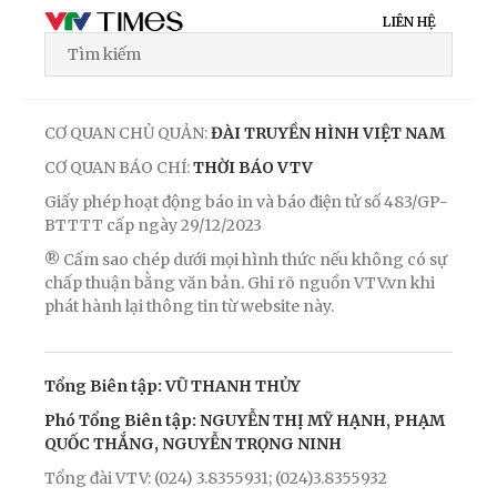
LIÊN HỆ
CƠ QUAN CHỦ QUẢN:
ĐÀI TRUYỀN HÌNH VIỆT NAM
CƠ QUAN BÁO CHÍ:
THỜI BÁO VTV
Giấy phép hoạt động báo in và báo điện tử số 483/GP-
BTTTT cấp ngày 29/12/2023
® Cấm sao chép dưới mọi hình thức nếu không có sự
chấp thuận bằng văn bản. Ghi rõ nguồn VTV.vn khi
phát hành lại thông tin từ website này.
Tổng Biên tập: VŨ THANH THỦY
Phó Tổng Biên tập: NGUYỄN THỊ MỸ HẠNH, PHẠM
QUỐC THẮNG, NGUYỄN TRỌNG NINH
Tổng đài VTV: (024) 3.8355931; (024)3.8355932