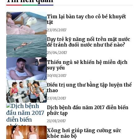
Tìm lại bàn tay cho cô bé khuyết
tật
23/05/2017
Dạy trẻ kỹ năng nổi trên mặt nước
để tránh đuối nước như thế nào?
25/04/2017
Thiếu ngủ sẽ khiến hệ miễn dịch
suy yếu
30/01/2017
Điều trị ung thư bằng tập luyện thể
thao
23/01/2017
Dịch bệnh đầu năm 2017 diễn biến
phức tạp
21/01/2017
Xông hơi giúp tăng cường sức
khỏe não bộ