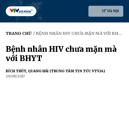
31° Hà Nội
TRANG CHỦ
/ BỆNH NHÂN HIV CHƯA MẶN MÀ VỚI BHYT
Bệnh nhân HIV chưa mặn mà
với BHYT
BÍCH THỦY, QUANG HẢI (TRUNG TÂM TIN TỨC VTV24)
29/08/2017