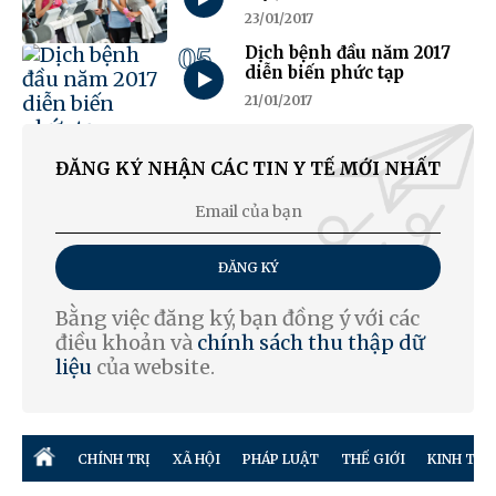
23/01/2017
05
Dịch bệnh đầu năm 2017
diễn biến phức tạp
21/01/2017
ĐĂNG KÝ NHẬN CÁC TIN Y TẾ MỚI NHẤT
ĐĂNG KÝ
Bằng việc đăng ký, bạn đồng ý với các
điều khoản và
chính sách thu thập dữ
liệu
của website.
CHÍNH TRỊ
XÃ HỘI
PHÁP LUẬT
THẾ GIỚI
KINH TẾ