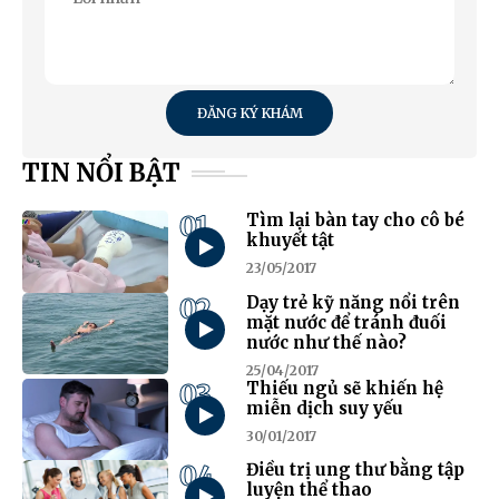
ĐĂNG KÝ KHÁM
TIN NỔI BẬT
01
Tìm lại bàn tay cho cô bé
khuyết tật
23/05/2017
02
Dạy trẻ kỹ năng nổi trên
mặt nước để tránh đuối
nước như thế nào?
25/04/2017
03
Thiếu ngủ sẽ khiến hệ
miễn dịch suy yếu
30/01/2017
04
Điều trị ung thư bằng tập
luyện thể thao