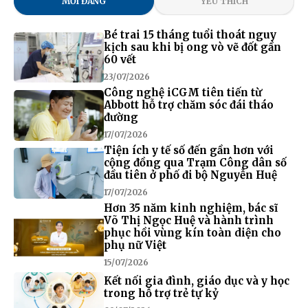
MỚI ĐĂNG
YÊU THÍCH
Bé trai 15 tháng tuổi thoát nguy
kịch sau khi bị ong vò vẽ đốt gần
60 vết
23/07/2026
Công nghệ iCGM tiên tiến từ
Abbott hỗ trợ chăm sóc đái tháo
đường
17/07/2026
Tiện ích y tế số đến gần hơn với
cộng đồng qua Trạm Công dân số
đầu tiên ở phố đi bộ Nguyễn Huệ
17/07/2026
Hơn 35 năm kinh nghiệm, bác sĩ
Võ Thị Ngọc Huệ và hành trình
phục hồi vùng kín toàn diện cho
phụ nữ Việt
15/07/2026
Kết nối gia đình, giáo dục và y học
trong hỗ trợ trẻ tự kỷ