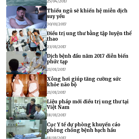
25/04/2017
Thiếu ngủ sẽ khiến hệ miễn dịch
suy yếu
30/01/2017
Điều trị ung thư bằng tập luyện thể
thao
23/01/2017
Dịch bệnh đầu năm 2017 diễn biến
phức tạp
21/01/2017
Xông hơi giúp tăng cường sức
khỏe não bộ
21/01/2017
Liệu pháp mới điều trị ung thư tại
Việt Nam
18/01/2017
Cục Y tế dự phòng khuyến cáo
phòng chống bệnh bạch hầu
18/01/2017