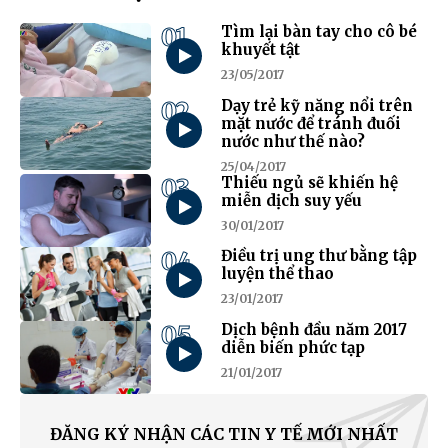
01
Tìm lại bàn tay cho cô bé
khuyết tật
23/05/2017
02
Dạy trẻ kỹ năng nổi trên
mặt nước để tránh đuối
nước như thế nào?
25/04/2017
03
Thiếu ngủ sẽ khiến hệ
miễn dịch suy yếu
30/01/2017
04
Điều trị ung thư bằng tập
luyện thể thao
23/01/2017
05
Dịch bệnh đầu năm 2017
diễn biến phức tạp
21/01/2017
ĐĂNG KÝ NHẬN CÁC TIN Y TẾ MỚI NHẤT