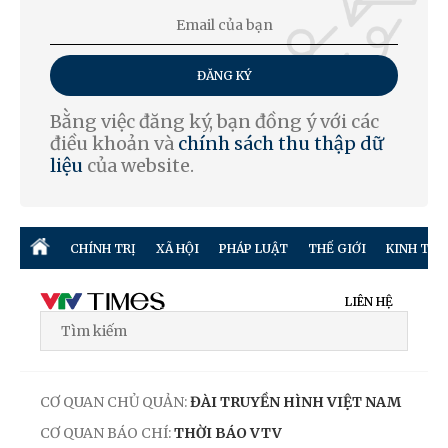
ĐĂNG KÝ
Bằng việc đăng ký, bạn đồng ý với các
điều khoản và
chính sách thu thập dữ
liệu
của website.
CHÍNH TRỊ
XÃ HỘI
PHÁP LUẬT
THẾ GIỚI
KINH TẾ
LIÊN HỆ
CƠ QUAN CHỦ QUẢN:
ĐÀI TRUYỀN HÌNH VIỆT NAM
CƠ QUAN BÁO CHÍ:
THỜI BÁO VTV