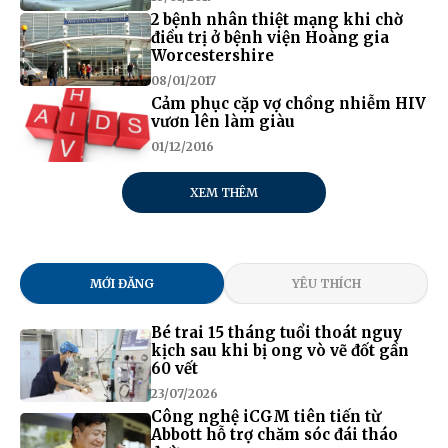
2 bệnh nhân thiệt mạng khi chờ
điều trị ở bệnh viện Hoàng gia
Worcestershire
08/01/2017
Cảm phục cặp vợ chồng nhiễm HIV
vươn lên làm giàu
01/12/2016
XEM THÊM
MỚI ĐĂNG
YÊU THÍCH
Bé trai 15 tháng tuổi thoát nguy
kịch sau khi bị ong vò vẽ đốt gần
60 vết
23/07/2026
Công nghệ iCGM tiên tiến từ
Abbott hỗ trợ chăm sóc đái tháo