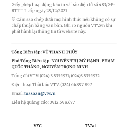
Giấy phép hoạt động báo in và báo điện tử số 483/GP-
BTTTT cấp ngày 29/12/2023
® Cấm sao chép dưới mọi hình thức nếu không có sự
chấp thuận bằng văn bản. Ghi rõ nguồn VTV.vn khi
phát hành lại thông tin từ website này.
Tổng Biên tập: VŨ THANH THỦY
Phó Tổng Biên tập: NGUYỄN THỊ MỸ HẠNH, PHẠM
QUỐC THẮNG, NGUYỄN TRỌNG NINH
Tổng đài VTV: (024) 3.8355931; (024)3.8355932
Điện thoại Thời báo VTV: (024) 66897 897
Email:
toasoan@vtv.vn
Liên hệ quảng cáo: 0912.698.677
VFC
TVAd