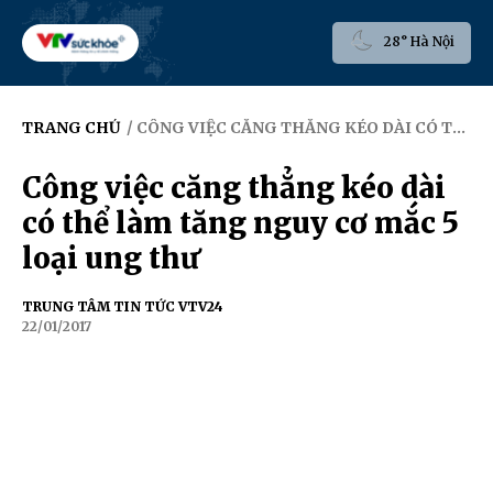
28° Hà Nội
TRANG CHỦ
/ CÔNG VIỆC CĂNG THẲNG KÉO DÀI CÓ THỂ LÀM TĂNG NGUY CƠ MẮC 5 LOẠI UNG THƯ
Công việc căng thẳng kéo dài
có thể làm tăng nguy cơ mắc 5
loại ung thư
TRUNG TÂM TIN TỨC VTV24
22/01/2017