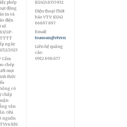
iấy phép
(024)3.8355932
oạt động
Điện thoại Thời
áo in và
báo VTV: (024)
áo điện
66897 897
ử số
Email:
83/GP-
toasoan@vtv.vn
TTTT
ấp ngày
Liên hệ quảng
9/12/2023
cáo:
0912.698.677
 Cấm
ao chép
ưới mọi
ình thức
ếu
hông có
ự chấp
huận
ằng văn
ản. Ghi
õ nguồn
TV.vn khi