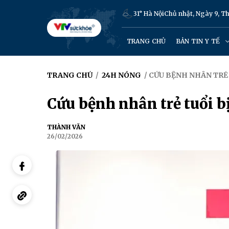
31° Hà Nội
Chủ nhật, Ngày 9, 
TRANG CHỦ
BẢN TIN Y TẾ
TRANG CHỦ
/
24H NÓNG
/ CỨU BỆNH NHÂN TRẺ 
Cứu bệnh nhân trẻ tuổi b
THÀNH VĂN
26/02/2026