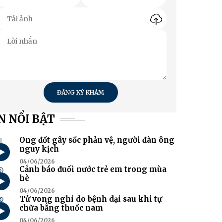
ĐĂNG KÝ KHÁM
N NỔI BẬT
1
Ong đốt gây sốc phản vệ, người đàn ông
nguy kịch
04/06/2026
2
Cảnh báo đuối nước trẻ em trong mùa
hè
04/06/2026
3
Tử vong nghi do bệnh dại sau khi tự
chữa bằng thuốc nam
04/06/2026