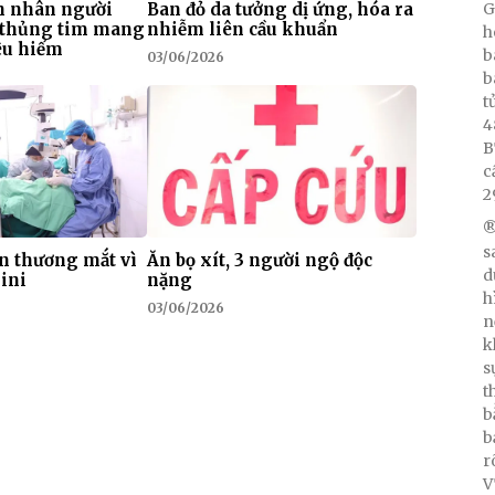
G
h nhân người
Ban đỏ da tưởng dị ứng, hóa ra
ị thủng tim mang
nhiễm liên cầu khuẩn
h
êu hiếm
b
03/06/2026
b
t
4
B
c
2
®
s
n thương mắt vì
Ăn bọ xít, 3 người ngộ độc
d
ini
nặng
h
03/06/2026
n
k
s
t
b
b
r
V