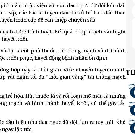
lipid máu, nhập viện với cơn đau ngực dữ dội kéo dài.
m cấp, các bác sĩ tuyến đầu đã xử trí ban đầu theo
tuyến khẩn cấp để can thiệp chuyên sâu.
m mạch được kích hoạt. Kết quả chụp mạch vành ghi
 huyết khối.
 và đặt stent phủ thuốc, tái thông mạch vành thành
ợc khôi phục, huyết động bệnh nhân ổn định.
rường hợp này là thời gian. Việc chuyển tuyến nhanh
TI
úp rút ngắn tối đa "thời gian vàng" tái thông mạch
0
g trẻ hóa. Hút thuốc lá và rối loạn mỡ máu là những
ộng mạch và hình thành huyết khối, có thể gây tắc
0
0
c dấu hiệu như đau ngực dữ dội, lan ra tay trái, khó
 ngay lập tức.