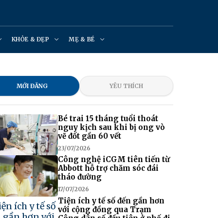
KHỎE & ĐẸP
MẸ & BÉ
MỚI ĐĂNG
YÊU THÍCH
Bé trai 15 tháng tuổi thoát
nguy kịch sau khi bị ong vò
vẽ đốt gần 60 vết
23/07/2026
Công nghệ iCGM tiên tiến từ
Abbott hỗ trợ chăm sóc đái
tháo đường
17/07/2026
Tiện ích y tế số đến gần hơn
với cộng đồng qua Trạm