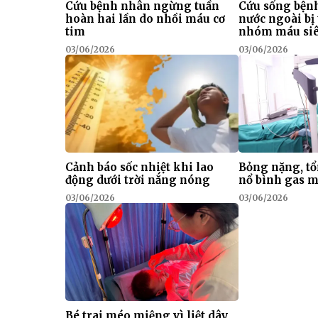
Cứu bệnh nhân ngừng tuần
Cứu sống bện
hoàn hai lần do nhồi máu cơ
nước ngoài b
tim
nhóm máu si
03/06/2026
03/06/2026
Cảnh báo sốc nhiệt khi lao
Bỏng nặng, tổ
động dưới trời nắng nóng
nổ bình gas m
03/06/2026
03/06/2026
Bé trai méo miệng vì liệt dây