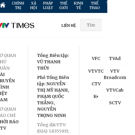
CHÍNH
XÃ
PHÁP
THẾ
KINH
THỂ
TRUYỀN
GIẢ
TRỊ
HỘI
LUẬT
GIỚI
TẾ
THAO
HÌNH
TR
LIÊN HỆ
Ơ QUAN
Tổng Biên tập:
VFC
TVAd
HỦ
VŨ THANH
UẢN:
THỦY
VTVTC
VTV
ÀI
Phó Tổng Biên
Broadcom
RUYỀN
tập: NGUYỄN
CTV
ÌNH
THỊ MỸ HẠNH,
VTVCab
IỆT
PHẠM QUỐC
K+
NAM
THẮNG,
SCTV
Ơ QUAN
NGUYỄN
ÁO CHÍ:
TRỌNG NINH
HỜI BÁO
Tổng đài VTV:
TV
(024) 3.8355931;