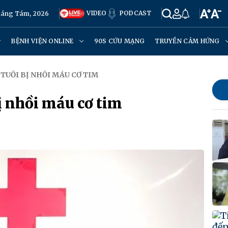
VIDEO
PODCAST
Tháng Tám, 2026
BỆNH VIỆN ONLINE
90S CỨU MẠNG
TRUYỀN CẢM HỨNG
TUỔI BỊ NHỒI MÁU CƠ TIM
ị nhồi máu cơ tim