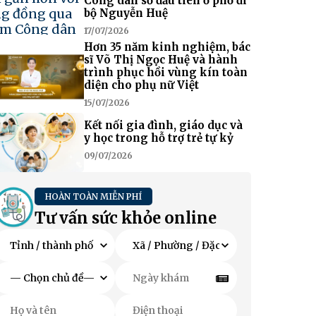
Công dân số đầu tiên ở phố đi
bộ Nguyễn Huệ
17/07/2026
Hơn 35 năm kinh nghiệm, bác
sĩ Võ Thị Ngọc Huệ và hành
trình phục hồi vùng kín toàn
diện cho phụ nữ Việt
15/07/2026
Kết nối gia đình, giáo dục và
y học trong hỗ trợ trẻ tự kỷ
09/07/2026
HOÀN TOÀN MIỄN PHÍ
Tư vấn sức khỏe online