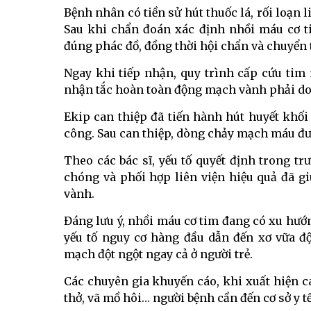
Bệnh nhân có tiền sử hút thuốc lá, rối loạn 
Sau khi chẩn đoán xác định nhồi máu cơ ti
đúng phác đồ, đồng thời hội chẩn và chuyển 
Ngay khi tiếp nhận, quy trình cấp cứu ti
nhận tắc hoàn toàn động mạch vành phải do
Ekip can thiệp đã tiến hành hút huyết khối
công. Sau can thiệp, dòng chảy mạch máu đư
Theo các bác sĩ, yếu tố quyết định trong t
chóng và phối hợp liên viện hiệu quả đã gi
vành.
Đáng lưu ý, nhồi máu cơ tim đang có xu hướn
yếu tố nguy cơ hàng đầu dẫn đến xơ vữa đ
mạch đột ngột ngay cả ở người trẻ.
Các chuyên gia khuyến cáo, khi xuất hiện cá
thở, vã mồ hôi… người bệnh cần đến cơ sở y tế