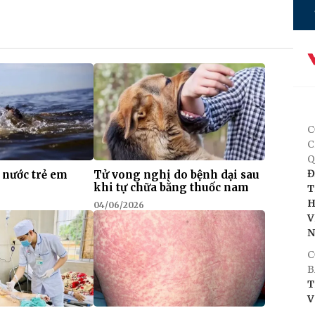
C
C
Q
Đ
 nước trẻ em
Tử vong nghi do bệnh dại sau
khi tự chữa bằng thuốc nam
T
H
04/06/2026
V
C
B
T
V