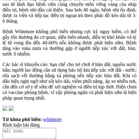
sao từ lãnh đạo bệnh viện cùng chuyên môn vững vàng của ekip
điều trị, bệnh nhi dần cải thiện. Sau hơn 40 ngày, bệnh nhi ổn định,
được ra viện và tiếp tục điều trị ngoại trú theo phác đồ kéo dài từ 3-
6 tháng.
Bệnh Whitmore không phổ biến nhưng cực kỳ nguy hiểm, có thể
gây tổn thương đa cơ quan, diễn biến nhanh, điều trị khó khăn và tỷ
lệ tử vong lên đến 40-60% nếu không được phát hiện sớm. Bệnh
tăng vào mùa mưa và thường gặp ở người tiếp xúc với đất, bùn,
nước ô nhiễm.
Các bác sĩ khuyến cáo: hạn chế cho trẻ chơi ở bùn đất, nguồn nước
bẩn; người lao động cần sử dụng bảo hộ khi tiếp xúc với đất - nước;
rửa sạch vết thương bằng xà phòng nếu tiếp xúc bùn đất. Khi có
dấu hiệu nghi ngờ như sốt kéo dài, viêm phổi nặng, áp xe nhiều nơi,
cần đến cơ sở y tế sớm để xét nghiệm và điều trị kịp thời. Hiện chưa
có vaccine phòng bệnh, vì vậy phòng ngừa và phát hiện sớm là biện
pháp quan trọng nhất.
Từ khóa phổ biến:
whitmore
Bình luận bài đăng