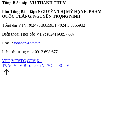
Tổng Biên tập: VŨ THANH THỦY
Phó Tổng Biên tập: NGUYỄN THỊ MỸ HẠNH, PHẠM
QUỐC THẮNG, NGUYỄN TRỌNG NINH
Tổng đài VTV: (024) 3.8355931; (024)3.8355932
Điện thoại Thời báo VTV: (024) 66897 897
Email:
toasoan@vtv.vn
Liên hệ quảng cáo: 0912.698.677
VFC
VTVTC
CTV
K+
TVAd
VTV Broadcom
VTVCab
SCTV