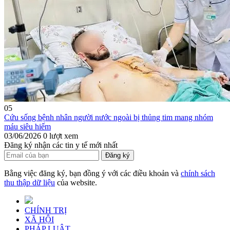
05
Cứu sống bệnh nhân người nước ngoài bị thủng tim mang nhóm
máu siêu hiếm
03/06/2026
0 lượt xem
Đăng ký nhận các tin y tế mới nhất
Đăng ký
Bằng việc đăng ký, bạn đồng ý với các điều khoản và
chính sách
thu thập dữ liệu
của website.
CHÍNH TRỊ
XÃ HỘI
PHÁP LUẬT