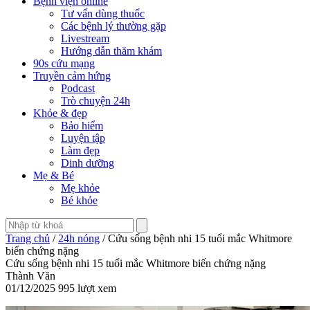
Bệnh viện online
Tư vấn dùng thuốc
Các bệnh lý thường gặp
Livestream
Hướng dẫn thăm khám
90s cứu mạng
Truyền cảm hứng
Podcast
Trò chuyện 24h
Khỏe & đẹp
Bảo hiểm
Luyện tập
Làm đẹp
Dinh dưỡng
Mẹ & Bé
Mẹ khỏe
Bé khỏe
Trang chủ
/
24h nóng
/ Cứu sống bệnh nhi 15 tuổi mắc Whitmore
biến chứng nặng
Cứu sống bệnh nhi 15 tuổi mắc Whitmore biến chứng nặng
Thành Văn
01/12/2025
995 lượt xem