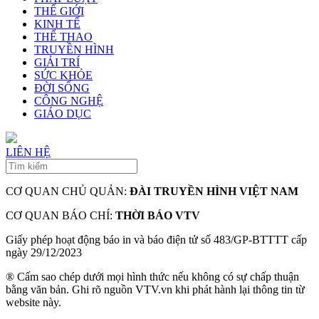
THẾ GIỚI
KINH TẾ
THỂ THAO
TRUYỀN HÌNH
GIẢI TRÍ
SỨC KHỎE
ĐỜI SỐNG
CÔNG NGHỆ
GIÁO DỤC
LIÊN HỆ
CƠ QUAN CHỦ QUẢN:
ĐÀI TRUYỀN HÌNH VIỆT NAM
CƠ QUAN BÁO CHÍ:
THỜI BÁO VTV
Giấy phép hoạt động báo in và báo điện tử số 483/GP-BTTTT cấp
ngày 29/12/2023
® Cấm sao chép dưới mọi hình thức nếu không có sự chấp thuận
bằng văn bản. Ghi rõ nguồn VTV.vn khi phát hành lại thông tin từ
website này.