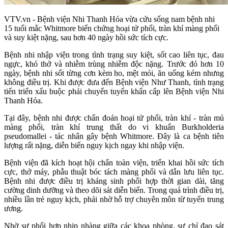
VTV.vn - Bệnh viện Nhi Thanh Hóa vừa cứu sống nam bệnh nhi
15 tuổi mắc Whitmore biến chứng hoại tử phổi, tràn khí màng phổi
và suy kiệt nặng, sau hơn 40 ngày hồi sức tích cực.
Bệnh nhi nhập viện trong tình trạng suy kiệt, sốt cao liên tục, đau
ngực, khó thở và nhiễm trùng nhiễm độc nặng. Trước đó hơn 10
ngày, bệnh nhi sốt từng cơn kèm ho, mệt mỏi, ăn uống kém nhưng
không điều trị. Khi được đưa đến Bệnh viện Như Thanh, tình trạng
tiến triển xấu buộc phải chuyển tuyến khẩn cấp lên Bệnh viện Nhi
Thanh Hóa.
Tại đây, bệnh nhi được chẩn đoán hoại tử phổi, tràn khí - tràn mủ
màng phổi, tràn khí trung thất do vi khuẩn Burkholderia
pseudomallei - tác nhân gây bệnh Whitmore. Đây là ca bệnh tiên
lượng rất nặng, diễn biến nguy kịch ngay khi nhập viện.
Bệnh viện đã kích hoạt hội chẩn toàn viện, triển khai hồi sức tích
cực, thở máy, phẫu thuật bóc tách màng phổi và dẫn lưu liên tục.
Bệnh nhi được điều trị kháng sinh phối hợp thời gian dài, tăng
cường dinh dưỡng và theo dõi sát diễn biến. Trong quá trình điều trị,
nhiều lần trẻ nguy kịch, phải nhờ hỗ trợ chuyên môn từ tuyến trung
ương.
Nhờ sự phối hợp nhịp nhàng giữa các khoa phòng, sự chỉ đạo sát