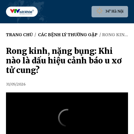
34° Hà Nội
TRANG CHỦ
/
CÁC BỆNH LÝ THƯỜNG GẶP
/ RONG KINH, NẶNG BỤNG: KHI NÀO LÀ DẤU HIỆU CẢNH BÁO U XƠ TỬ CUNG?
Rong kinh, nặng bụng: Khi
nào là dấu hiệu cảnh báo u xơ
tử cung?
31/05/2026