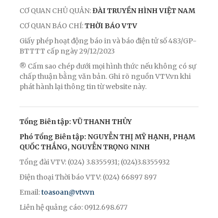
CƠ QUAN CHỦ QUẢN:
ĐÀI TRUYỀN HÌNH VIỆT NAM
CƠ QUAN BÁO CHÍ:
THỜI BÁO VTV
Giấy phép hoạt động báo in và báo điện tử số 483/GP-
BTTTT cấp ngày 29/12/2023
® Cấm sao chép dưới mọi hình thức nếu không có sự
chấp thuận bằng văn bản. Ghi rõ nguồn VTV.vn khi
phát hành lại thông tin từ website này.
Tổng Biên tập: VŨ THANH THỦY
Phó Tổng Biên tập: NGUYỄN THỊ MỸ HẠNH, PHẠM
QUỐC THẮNG, NGUYỄN TRỌNG NINH
Tổng đài VTV: (024) 3.8355931; (024)3.8355932
Điện thoại Thời báo VTV: (024) 66897 897
Email:
toasoan@vtv.vn
Liên hệ quảng cáo: 0912.698.677