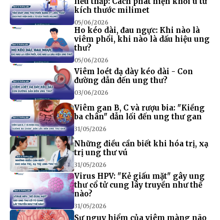
liều thấp: Cách phát hiện khối u từ
kích thước milimet
05/06/2026
Ho kéo dài, đau ngực: Khi nào là
viêm phổi, khi nào là dấu hiệu ung
thư?
05/06/2026
Viêm loét dạ dày kéo dài - Con
đường dẫn đến ung thư?
03/06/2026
Viêm gan B, C và rượu bia: "Kiềng
ba chân" dẫn lối đến ung thư gan
31/05/2026
Những điều cần biết khi hóa trị, xạ
trị ung thư vú
31/05/2026
Virus HPV: "Kẻ giấu mặt" gây ung
thư cổ tử cung lây truyền như thế
nào?
31/05/2026
Sự nguy hiểm của viêm màng não