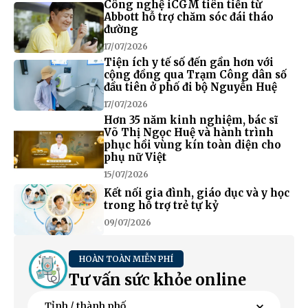
Công nghệ iCGM tiên tiến từ
Abbott hỗ trợ chăm sóc đái tháo
đường
17/07/2026
Tiện ích y tế số đến gần hơn với
cộng đồng qua Trạm Công dân số
đầu tiên ở phố đi bộ Nguyễn Huệ
17/07/2026
Hơn 35 năm kinh nghiệm, bác sĩ
Võ Thị Ngọc Huệ và hành trình
phục hồi vùng kín toàn diện cho
phụ nữ Việt
15/07/2026
Kết nối gia đình, giáo dục và y học
trong hỗ trợ trẻ tự kỷ
09/07/2026
HOÀN TOÀN MIỄN PHÍ
Tư vấn sức khỏe online