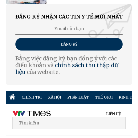
ĐĂNG KÝ NHẬN CÁC TIN Y TẾ MỚI NHẤT
ĐĂNG KÝ
Bằng việc đăng ký, bạn đồng ý với các
điều khoản và
chính sách thu thập dữ
liệu
của website.
CHÍNH TRỊ
XÃ HỘI
PHÁP LUẬT
THẾ GIỚI
KINH TẾ
LIÊN HỆ