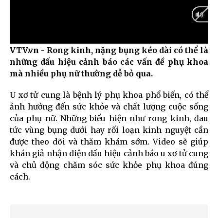
VTV.vn - Rong kinh, nặng bụng kéo dài có thể là
Current
0:00
/
Duration
0:00
những dấu hiệu cảnh báo các vấn đề phụ khoa
Time
mà nhiều phụ nữ thường dễ bỏ qua.
U xơ tử cung là bệnh lý phụ khoa phổ biến, có thể
ảnh hưởng đến sức khỏe và chất lượng cuộc sống
của phụ nữ. Những biểu hiện như rong kinh, đau
tức vùng bụng dưới hay rối loạn kinh nguyệt cần
được theo dõi và thăm khám sớm. Video sẽ giúp
khán giả nhận diện dấu hiệu cảnh báo u xơ tử cung
và chủ động chăm sóc sức khỏe phụ khoa đúng
cách.