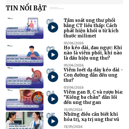
TIN NỔI BẬT
01
Tầm soát ung thư phổi
bằng CT liều thấp: Cách
phát hiện khối u từ kích
thước milimet
05/06/2026
02
Ho kéo dài, đau ngực: Khi
nào là viêm phổi, khi nào
là dấu hiệu ung thư?
05/06/2026
03
Viêm loét dạ dày kéo dài -
Con đường dẫn đến ung
thư?
03/06/2026
04
Viêm gan B, C và rượu bia:
"Kiềng ba chân" dẫn lối
đến ung thư gan
31/05/2026
05
Những điều cần biết khi
hóa trị, xạ trị ung thư vú
31/05/2026