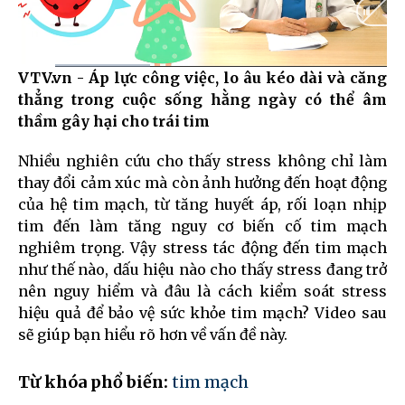
VTV.vn - Áp lực công việc, lo âu kéo dài và căng
Current
0:12
/
Duration
1:57
thẳng trong cuộc sống hằng ngày có thể âm
Time
thầm gây hại cho trái tim
Nhiều nghiên cứu cho thấy stress không chỉ làm
thay đổi cảm xúc mà còn ảnh hưởng đến hoạt động
của hệ tim mạch, từ tăng huyết áp, rối loạn nhịp
tim đến làm tăng nguy cơ biến cố tim mạch
nghiêm trọng. Vậy stress tác động đến tim mạch
như thế nào, dấu hiệu nào cho thấy stress đang trở
nên nguy hiểm và đâu là cách kiểm soát stress
hiệu quả để bảo vệ sức khỏe tim mạch? Video sau
sẽ giúp bạn hiểu rõ hơn về vấn đề này.
Từ khóa phổ biến:
tim mạch