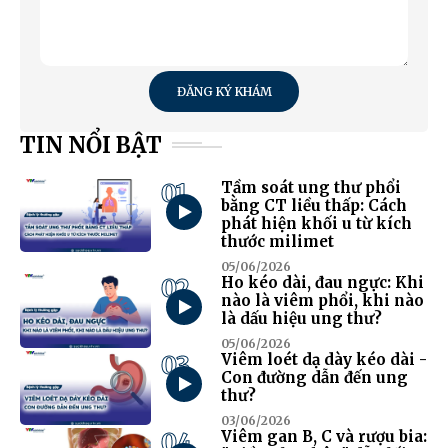
ĐĂNG KÝ KHÁM
TIN NỔI BẬT
01
Tầm soát ung thư phổi
bằng CT liều thấp: Cách
phát hiện khối u từ kích
thước milimet
05/06/2026
02
Ho kéo dài, đau ngực: Khi
nào là viêm phổi, khi nào
là dấu hiệu ung thư?
05/06/2026
03
Viêm loét dạ dày kéo dài -
Con đường dẫn đến ung
thư?
03/06/2026
04
Viêm gan B, C và rượu bia: