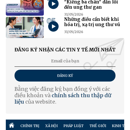
"Kiềng ba chân" dẫn lối
đến ung thư gan
31/05/2026
05
Những điều cần biết khi
hóa trị, xạ trị ung thư vú
31/05/2026
ĐĂNG KÝ NHẬN CÁC TIN Y TẾ MỚI NHẤT
ĐĂNG KÝ
Bằng việc đăng ký, bạn đồng ý với các
điều khoản và
chính sách thu thập dữ
liệu
của website.
CHÍNH TRỊ
XÃ HỘI
PHÁP LUẬT
THẾ GIỚI
KINH TẾ