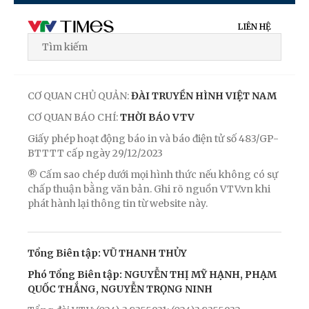
LIÊN HỆ
CƠ QUAN CHỦ QUẢN:
ĐÀI TRUYỀN HÌNH VIỆT NAM
CƠ QUAN BÁO CHÍ:
THỜI BÁO VTV
Giấy phép hoạt động báo in và báo điện tử số 483/GP-
BTTTT cấp ngày 29/12/2023
® Cấm sao chép dưới mọi hình thức nếu không có sự
chấp thuận bằng văn bản. Ghi rõ nguồn VTV.vn khi
phát hành lại thông tin từ website này.
Tổng Biên tập: VŨ THANH THỦY
Phó Tổng Biên tập: NGUYỄN THỊ MỸ HẠNH, PHẠM
QUỐC THẮNG, NGUYỄN TRỌNG NINH