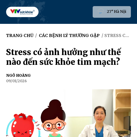
27° Hà Nội
TRANG CHỦ
/
CÁC BỆNH LÝ THƯỜNG GẶP
/ STRESS CÓ ẢNH HƯỞNG NHƯ THẾ NÀO ĐẾN SỨC KHỎE TIM MẠCH?
Stress có ảnh hưởng như thế
nào đến sức khỏe tim mạch?
NGÔ HOÀNG
09/01/2026