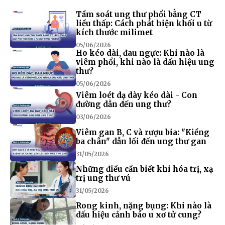
Tầm soát ung thư phổi bằng CT
liều thấp: Cách phát hiện khối u từ
kích thước milimet
05/06/2026
Ho kéo dài, đau ngực: Khi nào là
viêm phổi, khi nào là dấu hiệu ung
thư?
05/06/2026
Viêm loét dạ dày kéo dài - Con
đường dẫn đến ung thư?
03/06/2026
Viêm gan B, C và rượu bia: "Kiềng
ba chân" dẫn lối đến ung thư gan
31/05/2026
Những điều cần biết khi hóa trị, xạ
trị ung thư vú
31/05/2026
Rong kinh, nặng bụng: Khi nào là
dấu hiệu cảnh báo u xơ tử cung?