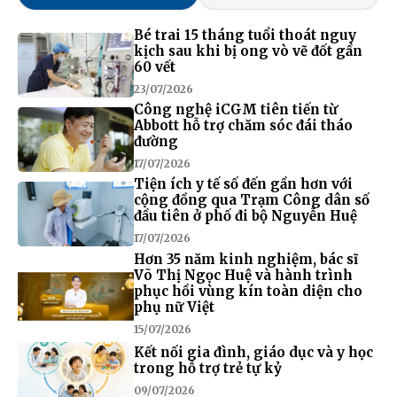
Bé trai 15 tháng tuổi thoát nguy
kịch sau khi bị ong vò vẽ đốt gần
60 vết
23/07/2026
Công nghệ iCGM tiên tiến từ
Abbott hỗ trợ chăm sóc đái tháo
đường
17/07/2026
Tiện ích y tế số đến gần hơn với
cộng đồng qua Trạm Công dân số
đầu tiên ở phố đi bộ Nguyễn Huệ
17/07/2026
Hơn 35 năm kinh nghiệm, bác sĩ
Võ Thị Ngọc Huệ và hành trình
phục hồi vùng kín toàn diện cho
phụ nữ Việt
15/07/2026
Kết nối gia đình, giáo dục và y học
trong hỗ trợ trẻ tự kỷ
09/07/2026