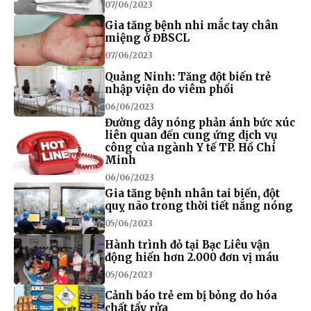
07/06/2023
Gia tăng bệnh nhi mắc tay chân
miệng ở ĐBSCL
07/06/2023
Quảng Ninh: Tăng đột biến trẻ
nhập viện do viêm phổi
06/06/2023
Đường dây nóng phản ánh bức xúc
liên quan đến cung ứng dịch vụ
công của ngành Y tế TP. Hồ Chí
Minh
06/06/2023
Gia tăng bệnh nhân tai biến, đột
quỵ não trong thời tiết nắng nóng
05/06/2023
Hành trình đỏ tại Bạc Liêu vận
động hiến hơn 2.000 đơn vị máu
05/06/2023
Cảnh báo trẻ em bị bỏng do hóa
chất tẩy rửa