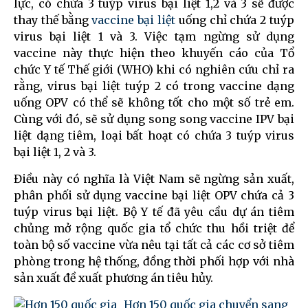
lực, có chứa 3 tuýp virus bại liệt 1,2 và 3 sẽ được
thay thế bằng
vaccine bại liệt
uống chỉ chứa 2 tuýp
virus bại liệt 1 và 3. Việc tạm ngừng sử dụng
vaccine này thực hiện theo khuyến cáo của Tổ
chức Y tế Thế giới (WHO) khi có nghiên cứu chỉ ra
rằng, virus bại liệt tuýp 2 có trong vaccine dạng
uống OPV có thể sẽ không tốt cho một số trẻ em.
Cùng với đó, sẽ sử dụng song song vaccine IPV bại
liệt dạng tiêm, loại bất hoạt có chứa 3 tuýp virus
bại liệt 1, 2 và 3.
Điều này có nghĩa là Việt Nam sẽ ngừng sản xuất,
phân phối sử dụng vaccine bại liệt OPV chứa cả 3
tuýp virus bại liệt. Bộ Y tế đã yêu cầu dự án tiêm
chủng mở rộng quốc gia tổ chức thu hồi triệt để
toàn bộ số vaccine vừa nêu tại tất cả các cơ sở tiêm
phòng trong hệ thống, đồng thời phối hợp với nhà
sản xuất đề xuất phương án tiêu hủy.
Hơn 150 quốc gia chuyển sang