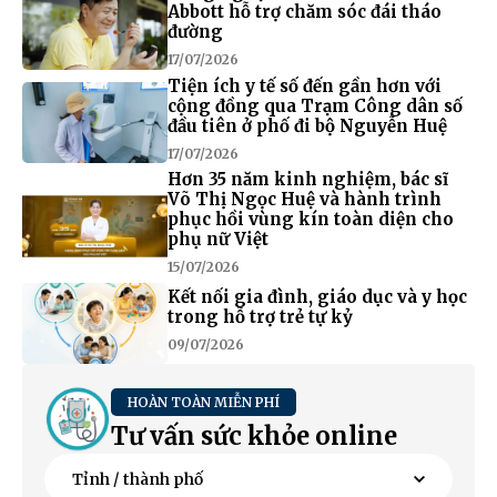
Abbott hỗ trợ chăm sóc đái tháo
đường
17/07/2026
Tiện ích y tế số đến gần hơn với
cộng đồng qua Trạm Công dân số
đầu tiên ở phố đi bộ Nguyễn Huệ
17/07/2026
Hơn 35 năm kinh nghiệm, bác sĩ
Võ Thị Ngọc Huệ và hành trình
phục hồi vùng kín toàn diện cho
phụ nữ Việt
15/07/2026
Kết nối gia đình, giáo dục và y học
trong hỗ trợ trẻ tự kỷ
09/07/2026
HOÀN TOÀN MIỄN PHÍ
Tư vấn sức khỏe online