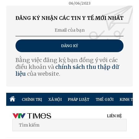
06/06/2023
ĐĂNG KÝ NHẬN CÁC TIN Y TẾ MỚI NHẤT
ĐĂNG KÝ
Bằng việc đăng ký, bạn đồng ý với các
điều khoản và
chính sách thu thập dữ
liệu
của website.
CHÍNH TRỊ
XÃ HỘI
PHÁP LUẬT
THẾ GIỚI
KINH TẾ
LIÊN HỆ