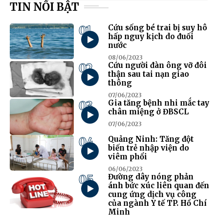
TIN NỔI BẬT
01
Cứu sống bé trai bị suy hô
hấp nguy kịch do đuối
nước
08/06/2023
02
Cứu người đàn ông vỡ đôi
thận sau tai nạn giao
thông
07/06/2023
03
Gia tăng bệnh nhi mắc tay
chân miệng ở ĐBSCL
07/06/2023
04
Quảng Ninh: Tăng đột
biến trẻ nhập viện do
viêm phổi
06/06/2023
05
Đường dây nóng phản
ánh bức xúc liên quan đến
cung ứng dịch vụ công
của ngành Y tế TP. Hồ Chí
Minh