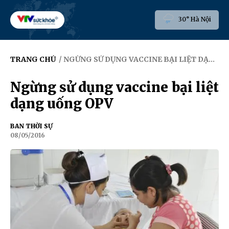
30° Hà Nội
TRANG CHỦ
/ NGỪNG SỬ DỤNG VACCINE BẠI LIỆT DẠNG UỐNG OPV
Ngừng sử dụng vaccine bại liệt
dạng uống OPV
BAN THỜI SỰ
08/05/2016