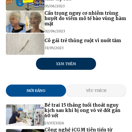
05/06/2023
Cẩn trọng nguy cơ nhiễm trùng
huyết do viêm mô tế bào vùng hàm
mặt
02/06/2023
Cô gái trẻ thủng ruột vì nuốt tăm
31/05/2023
XEM THÊM
MỚI ĐĂNG
YÊU THÍCH
Bé trai 15 tháng tuổi thoát nguy
kịch sau khi bị ong vò vẽ đốt gần
60 vết
23/07/2026
Công nghệ iCGM tiên tiến từ