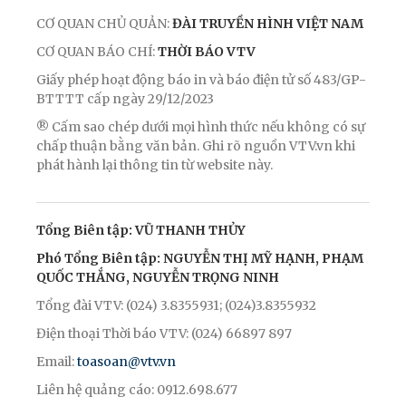
CƠ QUAN CHỦ QUẢN:
ĐÀI TRUYỀN HÌNH VIỆT NAM
CƠ QUAN BÁO CHÍ:
THỜI BÁO VTV
Giấy phép hoạt động báo in và báo điện tử số 483/GP-
BTTTT cấp ngày 29/12/2023
® Cấm sao chép dưới mọi hình thức nếu không có sự
chấp thuận bằng văn bản. Ghi rõ nguồn VTV.vn khi
phát hành lại thông tin từ website này.
Tổng Biên tập: VŨ THANH THỦY
Phó Tổng Biên tập: NGUYỄN THỊ MỸ HẠNH, PHẠM
QUỐC THẮNG, NGUYỄN TRỌNG NINH
Tổng đài VTV: (024) 3.8355931; (024)3.8355932
Điện thoại Thời báo VTV: (024) 66897 897
Email:
toasoan@vtv.vn
Liên hệ quảng cáo: 0912.698.677