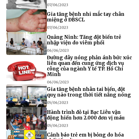
07/06/2023
Gia tăng bệnh nhi mắc tay chân
miệng ở ĐBSCL
07/06/2023
Quảng Ninh: Tăng đột biến trẻ
nhập viện do viêm phổi
06/06/2023
Đường dây nóng phản ánh bức xúc
liên quan đến cung ứng dịch vụ
công của ngành Y tế TP. Hồ Chí
Minh
06/06/2023
Gia tăng bệnh nhân tai biến, đột
quỵ não trong thời tiết nắng nóng
05/06/2023
Hành trình đỏ tại Bạc Liêu vận
động hiến hơn 2.000 đơn vị máu
05/06/2023
Cảnh báo trẻ em bị bỏng do hóa