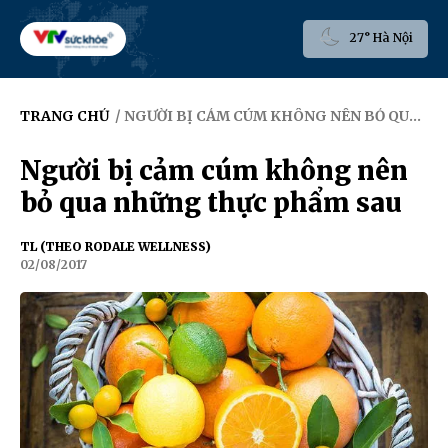
27° Hà Nội
TRANG CHỦ
/ NGƯỜI BỊ CẢM CÚM KHÔNG NÊN BỎ QUA NHỮNG THỰC PHẨM SAU
Người bị cảm cúm không nên
bỏ qua những thực phẩm sau
TL (THEO RODALE WELLNESS)
02/08/2017