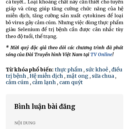
cá tuyết... Loại khoáng chất này cần thiết cho tuyến
giáp và cũng giúp tăng cường chức năng của hệ
miễn dịch, tăng cường sản xuất cytokines để loại
bỏ virus gây cảm cúm. Nhưng việc dùng thực phẩm
giàu Selenium để trị bệnh cần được cân nhắc tùy
theo độ tuổi, thể trạng.
* Mời quý độc giả theo dõi các chương trình đã phát
sóng của Đài Truyền hình Việt Nam tại
TV Online
!
Từ khóa phổ biến:
thực phẩm
,
sức khoẻ
,
điều
trị bệnh
,
Hệ miễn dịch
,
mật ong
,
sữa chua
,
cảm cúm
,
cảm lạnh
,
cam quýt
Bình luận bài đăng