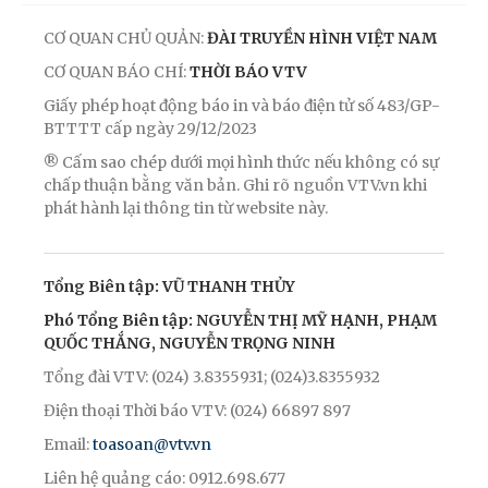
CƠ QUAN CHỦ QUẢN:
ĐÀI TRUYỀN HÌNH VIỆT NAM
CƠ QUAN BÁO CHÍ:
THỜI BÁO VTV
Giấy phép hoạt động báo in và báo điện tử số 483/GP-
BTTTT cấp ngày 29/12/2023
® Cấm sao chép dưới mọi hình thức nếu không có sự
chấp thuận bằng văn bản. Ghi rõ nguồn VTV.vn khi
phát hành lại thông tin từ website này.
Tổng Biên tập: VŨ THANH THỦY
Phó Tổng Biên tập: NGUYỄN THỊ MỸ HẠNH, PHẠM
QUỐC THẮNG, NGUYỄN TRỌNG NINH
Tổng đài VTV: (024) 3.8355931; (024)3.8355932
Điện thoại Thời báo VTV: (024) 66897 897
Email:
toasoan@vtv.vn
Liên hệ quảng cáo: 0912.698.677