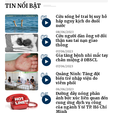
TIN NỔI BẬT
01
Cứu sống bé trai bị suy hô
hấp nguy kịch do đuối
nước
08/06/2023
02
Cứu người đàn ông vỡ đôi
thận sau tai nạn giao
thông
07/06/2023
03
Gia tăng bệnh nhi mắc tay
chân miệng ở ĐBSCL
07/06/2023
04
Quảng Ninh: Tăng đột
biến trẻ nhập viện do
viêm phổi
06/06/2023
05
Đường dây nóng phản
ánh bức xúc liên quan đến
cung ứng dịch vụ công
của ngành Y tế TP. Hồ Chí
Minh