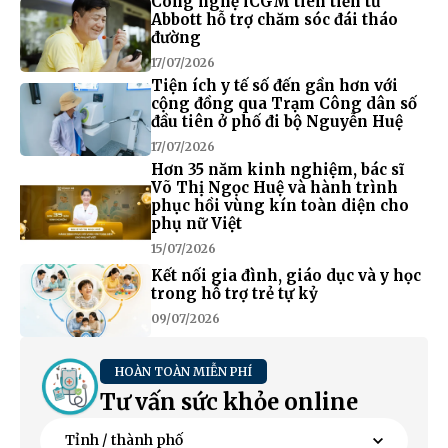
Công nghệ iCGM tiên tiến từ
Abbott hỗ trợ chăm sóc đái tháo
đường
17/07/2026
Tiện ích y tế số đến gần hơn với
cộng đồng qua Trạm Công dân số
đầu tiên ở phố đi bộ Nguyễn Huệ
17/07/2026
Hơn 35 năm kinh nghiệm, bác sĩ
Võ Thị Ngọc Huệ và hành trình
phục hồi vùng kín toàn diện cho
phụ nữ Việt
15/07/2026
Kết nối gia đình, giáo dục và y học
trong hỗ trợ trẻ tự kỷ
09/07/2026
HOÀN TOÀN MIỄN PHÍ
Tư vấn sức khỏe online