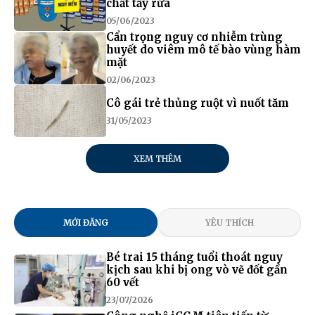
chất tẩy rửa
05/06/2023
Cẩn trọng nguy cơ nhiễm trùng
huyết do viêm mô tế bào vùng hàm
mặt
02/06/2023
Cô gái trẻ thủng ruột vì nuốt tăm
31/05/2023
XEM THÊM
MỚI ĐĂNG
YÊU THÍCH
Bé trai 15 tháng tuổi thoát nguy
kịch sau khi bị ong vò vẽ đốt gần
60 vết
23/07/2026