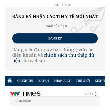
06/06/2023
ĐĂNG KÝ NHẬN CÁC TIN Y TẾ MỚI NHẤT
ĐĂNG KÝ
Bằng việc đăng ký, bạn đồng ý với các
điều khoản và
chính sách thu thập dữ
liệu
của website.
CHÍNH TRỊ
XÃ HỘI
PHÁP LUẬT
THẾ GIỚI
KINH TẾ
LIÊN HỆ