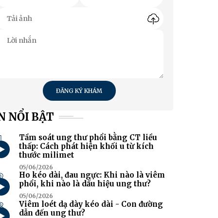
ĐĂNG KÝ KHÁM
N NỔI BẬT
1
Tầm soát ung thư phổi bằng CT liều
thấp: Cách phát hiện khối u từ kích
thước milimet
05/06/2026
2
Ho kéo dài, đau ngực: Khi nào là viêm
phổi, khi nào là dấu hiệu ung thư?
05/06/2026
3
Viêm loét dạ dày kéo dài - Con đường
dẫn đến ung thư?