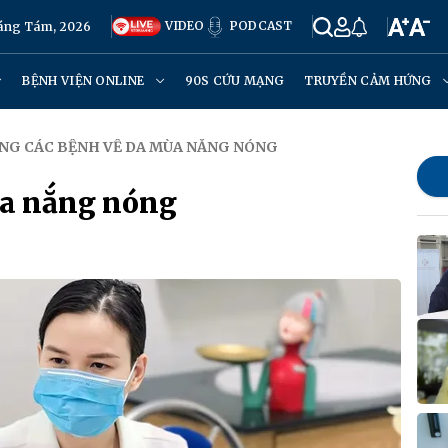
VIDEO
PODCAST
háng Tám, 2026
BỆNH VIỆN ONLINE
90S CỨU MẠNG
TRUYỀN CẢM HỨNG
NG CÁC BỆNH VỀ DA MÙA NẮNG NÓNG
ùa nắng nóng