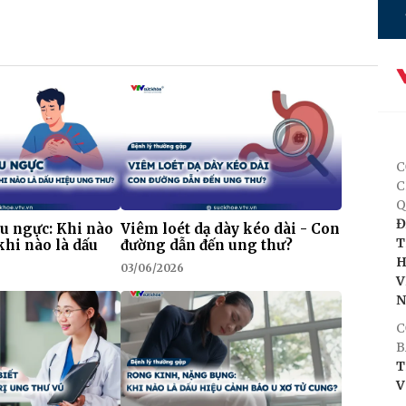
C
C
Q
Đ
au ngực: Khi nào
Viêm loét dạ dày kéo dài - Con
T
khi nào là dấu
đường dẫn đến ung thư?
H
03/06/2026
V
C
B
T
V