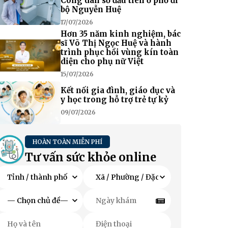
Công dân số đầu tiên ở phố đi
bộ Nguyễn Huệ
17/07/2026
Hơn 35 năm kinh nghiệm, bác
sĩ Võ Thị Ngọc Huệ và hành
trình phục hồi vùng kín toàn
diện cho phụ nữ Việt
15/07/2026
Kết nối gia đình, giáo dục và
y học trong hỗ trợ trẻ tự kỷ
09/07/2026
HOÀN TOÀN MIỄN PHÍ
Tư vấn sức khỏe online