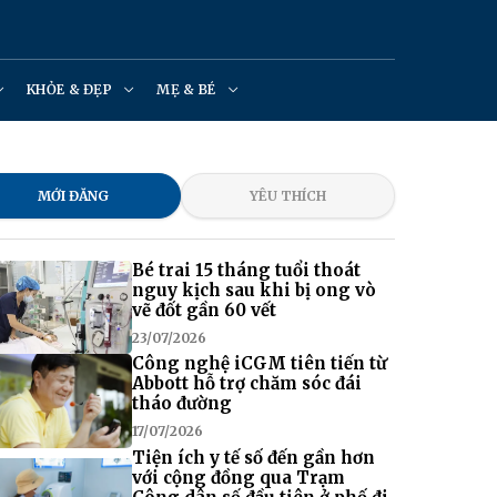
KHỎE & ĐẸP
MẸ & BÉ
MỚI ĐĂNG
YÊU THÍCH
Bé trai 15 tháng tuổi thoát
nguy kịch sau khi bị ong vò
vẽ đốt gần 60 vết
23/07/2026
Công nghệ iCGM tiên tiến từ
Abbott hỗ trợ chăm sóc đái
tháo đường
17/07/2026
Tiện ích y tế số đến gần hơn
với cộng đồng qua Trạm