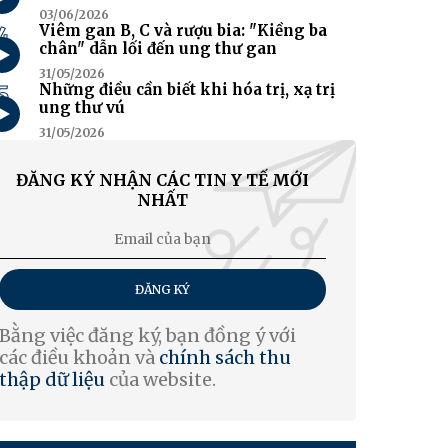
03/06/2026
4
Viêm gan B, C và rượu bia: "Kiềng ba
chân" dẫn lối đến ung thư gan
31/05/2026
5
Những điều cần biết khi hóa trị, xạ trị
ung thư vú
31/05/2026
ĐĂNG KÝ NHẬN CÁC TIN Y TẾ MỚI
NHẤT
ĐĂNG KÝ
Bằng việc đăng ký, bạn đồng ý với
các điều khoản và
chính sách thu
thập dữ liệu
của website.