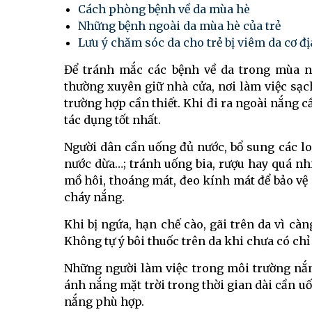
Cách phòng bệnh về da mùa hè
Những bệnh ngoài da mùa hè của trẻ
Lưu ý chăm sóc da cho trẻ bị viêm da cơ đ
Để tránh mắc các bệnh về da trong mùa n
thường xuyên giữ nhà cửa, nơi làm việc sạc
trường hợp cần thiết. Khi đi ra ngoài nắng c
tác dụng tốt nhất.
Người dân cần uống đủ nước, bổ sung các loạ
nước dừa…; tránh uống bia, rượu hay quá n
mồ hôi, thoáng mát, đeo kính mát để bảo vệ m
cháy nắng.
Khi bị ngứa, hạn chế cào, gãi trên da vì cà
Không tự ý bôi thuốc trên da khi chưa có chỉ 
Những người làm việc trong môi trường nắng
ánh nắng mặt trời trong thời gian dài cần 
nắng phù hợp.