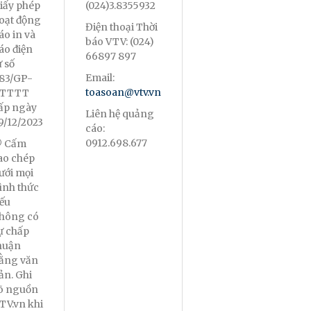
iấy phép
(024)3.8355932
oạt động
Điện thoại Thời
áo in và
báo VTV: (024)
áo điện
66897 897
ử số
Email:
83/GP-
toasoan@vtv.vn
TTTT
ấp ngày
Liên hệ quảng
9/12/2023
cáo:
0912.698.677
 Cấm
ao chép
ưới mọi
ình thức
ếu
hông có
ự chấp
huận
ằng văn
ản. Ghi
õ nguồn
TV.vn khi