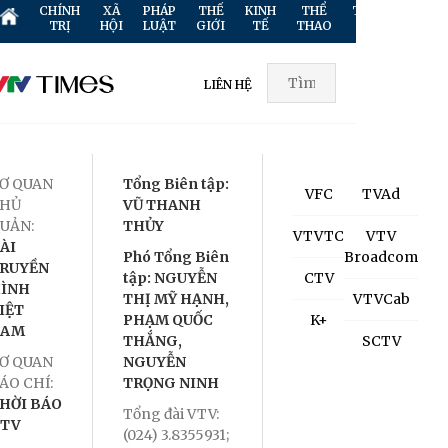
CHÍNH
XÃ
PHÁP
THẾ
KINH
THỂ
TRUYỀN
GIẢ
TRỊ
HỘI
LUẬT
GIỚI
TẾ
THAO
HÌNH
TR
LIÊN HỆ
Ơ QUAN
Tổng Biên tập:
VFC
TVAd
HỦ
VŨ THANH
UẢN:
THỦY
VTVTC
VTV
ÀI
Phó Tổng Biên
Broadcom
RUYỀN
tập: NGUYỄN
CTV
ÌNH
THỊ MỸ HẠNH,
VTVCab
IỆT
PHẠM QUỐC
K+
NAM
THẮNG,
SCTV
Ơ QUAN
NGUYỄN
ÁO CHÍ:
TRỌNG NINH
HỜI BÁO
Tổng đài VTV:
TV
(024) 3.8355931;