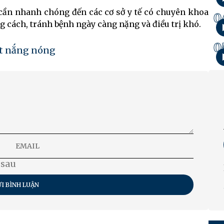
cần nhanh chóng đến các cơ sở y tế có chuyên khoa
0
ng cách, tránh bệnh ngày càng nặng và điều trị khó.
0
ết nắng nóng
 sau
I BÌNH LUẬN