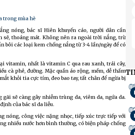
ịa trong mùa hè
ắng nóng, bác sĩ Hiên khuyến cáo, người dân cần
h sẽ, thoáng mát. Không nên ra ngoài trời nắng, trừ
ần bôi các loại kem chống nắng từ 3-4 lần/ngày để có
i vitamin, nhất là vitamin C qua rau xanh, trái cây,
hiều cà phê, đường. Mặc quần áo rộng, mềm, dễ thấm
TI
ắt khỏi tia cực tím, đeo bao tay, tất chân để ngừa bị
0
ng gãi sẽ càng gây nhiễm trùng da, viêm da, ngứa da.
định của bác sĩ da liễu.
0
 nóng, công việc nặng nhọc, tiếp xúc trực tiếp với
uống nhiều nước hơn bình thường, có biện pháp chống
0