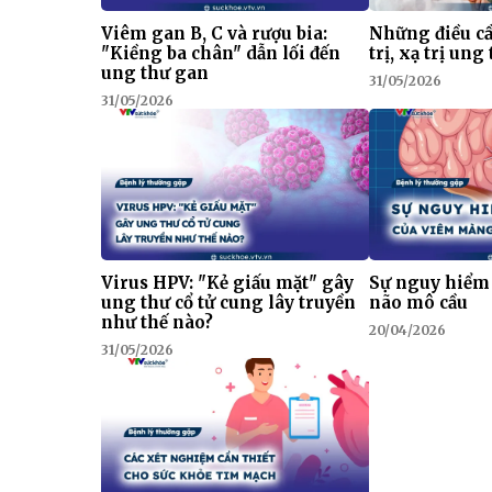
Viêm gan B, C và rượu bia:
Những điều cầ
"Kiềng ba chân" dẫn lối đến
trị, xạ trị ung
ung thư gan
31/05/2026
31/05/2026
Virus HPV: "Kẻ giấu mặt" gây
Sự nguy hiểm
ung thư cổ tử cung lây truyền
não mô cầu
như thế nào?
20/04/2026
31/05/2026