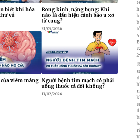
G
h
n biết khi hóa
Rong kinh, nặng bụng: Khi
 thư vú
nào là dấu hiệu cảnh báo u xơ
b
tử cung?
b
t
31/05/2026
4
B
c
2
®
s
d
 của viêm màng
Người bệnh tim mạch có phải
h
uống thuốc cả đời không?
n
13/02/2026
k
s
t
b
b
r
V