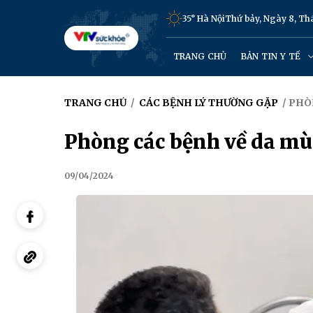
35° Hà Nội
Thứ bảy, Ngày 8, T
TRANG CHỦ
BẢN TIN Y TẾ
TRANG CHỦ
/
CÁC BỆNH LÝ THƯỜNG GẶP
/ PHÒ
Phòng các bệnh về da m
09/04/2024