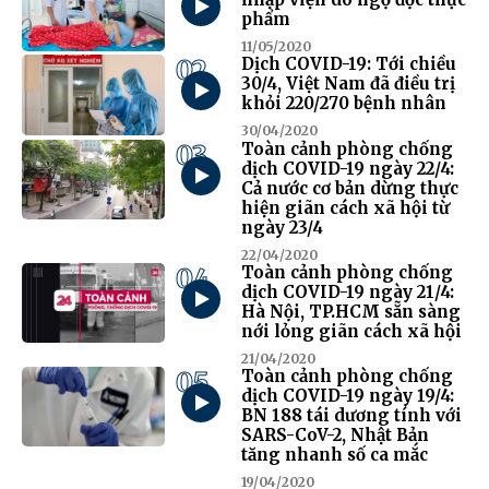
phẩm
11/05/2020
02
Dịch COVID-19: Tới chiều
30/4, Việt Nam đã điều trị
khỏi 220/270 bệnh nhân
30/04/2020
03
Toàn cảnh phòng chống
dịch COVID-19 ngày 22/4:
Cả nước cơ bản dừng thực
hiện giãn cách xã hội từ
ngày 23/4
22/04/2020
04
Toàn cảnh phòng chống
dịch COVID-19 ngày 21/4:
Hà Nội, TP.HCM sẵn sàng
nới lỏng giãn cách xã hội
21/04/2020
05
Toàn cảnh phòng chống
dịch COVID-19 ngày 19/4:
BN 188 tái dương tính với
SARS-CoV-2, Nhật Bản
tăng nhanh số ca mắc
19/04/2020