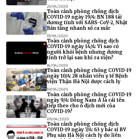
21/04/2020
Toàn cảnh phòng chống dịch
COVID-19 ngày 19/4: BN 188 tái
dương tính với SARS-CoV-2, Nhật
Bản tăng nhanh số ca mắc
19/04/2020
Toàn cảnh phòng chống dịch
COVID-19 ngày 14/4: Vì sao có
người khỏi bệnh nhưng dương
tính trở lại sau khi ra viện?
14/04/2020
Toàn cảnh phòng chống COVID-19
ngày 10/4: 28 nhân viên y tế Bệnh
viện Thận Hà Nội được cách ly
10/04/2020
Toàn cảnh phòng chống COVID-19
ngày 9/4: Đông Nam Á là cái tên
tiếp theo cho ổ dịch mới của
COVID-19?
09/04/2020
Toàn cảnh phòng chống dịch
COVID-19 ngày 7/4: 63 y bác sĩ BV
Phụ sản Hà Nội cách ly do liên