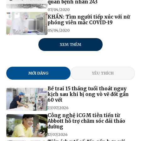
quan bệnh nhân 243
07/04/2020
KHẨN: Tìm người tiếp xúc với nữ
phóng viên mắc COVID-19
05/04/2020
XEM THÊM
MỚI ĐĂNG
YÊU THÍCH
Bé trai 15 tháng tuổi thoát nguy
kịch sau khi bị ong vò vẽ đốt gần
60 vết
23/07/2026
Công nghệ iCGM tiên tiến từ
Abbott hỗ trợ chăm sóc đái tháo
đường
17/07/2026