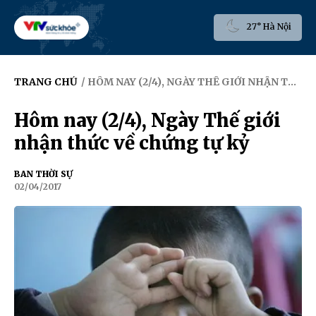
27° Hà Nội
TRANG CHỦ
/ HÔM NAY (2/4), NGÀY THẾ GIỚI NHẬN THỨC VỀ CHỨNG TỰ KỶ
Hôm nay (2/4), Ngày Thế giới
nhận thức về chứng tự kỷ
BAN THỜI SỰ
02/04/2017