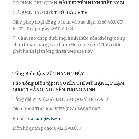
CƠ QUAN CHỦ QUẢN:
ĐÀI TRUYỀN HÌNH VIỆT NAM
CƠ QUAN BÁO CHÍ:
THỜI BÁO VTV
Giấy phép hoạt động báo in và báo điện tử số 483/GP-
BTTTT cấp ngày 29/12/2023
® Cấm sao chép dưới mọi hình thức nếu không có sự
chấp thuận bằng văn bản. Ghi rõ nguồn VTV.vn khi
phát hành lại thông tin từ website này.
Tổng Biên tập: VŨ THANH THỦY
Phó Tổng Biên tập: NGUYỄN THỊ MỸ HẠNH, PHẠM
QUỐC THẮNG, NGUYỄN TRỌNG NINH
Tổng đài VTV: (024) 3.8355931; (024)3.8355932
Điện thoại Thời báo VTV: (024) 66897 897
Email:
toasoan@vtv.vn
Liên hệ quảng cáo: 0912.698.677