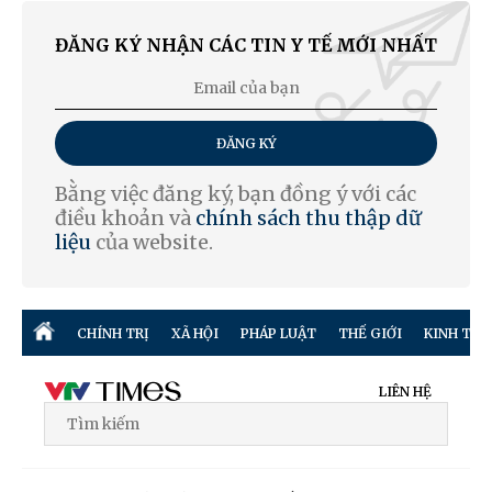
ĐĂNG KÝ NHẬN CÁC TIN Y TẾ MỚI NHẤT
ĐĂNG KÝ
Bằng việc đăng ký, bạn đồng ý với các
điều khoản và
chính sách thu thập dữ
liệu
của website.
CHÍNH TRỊ
XÃ HỘI
PHÁP LUẬT
THẾ GIỚI
KINH TẾ
LIÊN HỆ