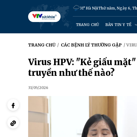
31° Hà Nội
Thứ năm, Ngày 6, T
TRANG CHỦ
BẢN TIN Y TẾ
TRANG CHỦ
/
CÁC BỆNH LÝ THƯỜNG GẶP
/ VIR
Virus HPV: "Kẻ giấu mặt" 
truyền như thế nào?
31/05/2026