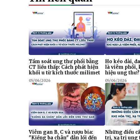
Tầm soát ung thư phổi bằng
Ho kéo dài, đ
CT liều thấp: Cách phát hiện
là viêm phổi, 
khối u từ kích thước milimet
hiệu ung thư?
05/06/2026
05/06/2026
Viêm gan B, C và rượu bia:
Những điều cầ
"Kiềng ba chân" dẫn lối đến
trị, xạ trị ung