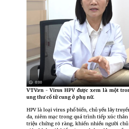
0:00
VTV.vn - Virus HPV được xem là một tr
ung thư cổ tử cung ở phụ nữ.
HPV là loại virus phổ biến, chủ yếu lây truyề
da, niêm mạc trong quá trình tiếp xúc thâ
triệu chứng rõ ràng, khiến nhiều người chủ