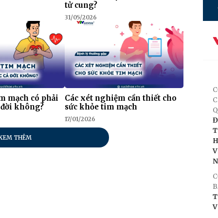
tử cung?
31/05/2026
C
im mạch có phải
Các xét nghiệm cần thiết cho
C
 đời không?
sức khỏe tim mạch
Q
17/01/2026
Đ
T
XEM THÊM
H
V
C
B
T
V