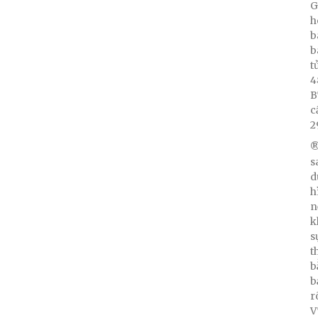
G
h
b
b
t
4
B
c
2
®
s
d
h
n
k
s
t
b
b
r
V