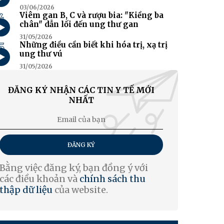
03/06/2026
4
Viêm gan B, C và rượu bia: "Kiềng ba
chân" dẫn lối đến ung thư gan
31/05/2026
5
Những điều cần biết khi hóa trị, xạ trị
ung thư vú
31/05/2026
ĐĂNG KÝ NHẬN CÁC TIN Y TẾ MỚI
NHẤT
ĐĂNG KÝ
Bằng việc đăng ký, bạn đồng ý với
các điều khoản và
chính sách thu
thập dữ liệu
của website.