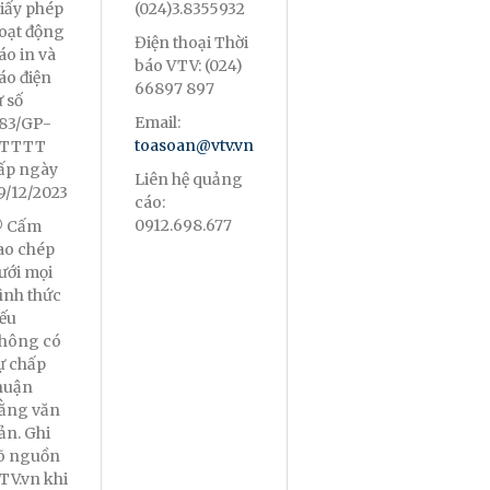
iấy phép
(024)3.8355932
oạt động
Điện thoại Thời
áo in và
báo VTV: (024)
áo điện
66897 897
ử số
Email:
83/GP-
toasoan@vtv.vn
TTTT
ấp ngày
Liên hệ quảng
9/12/2023
cáo:
0912.698.677
 Cấm
ao chép
ưới mọi
ình thức
ếu
hông có
ự chấp
huận
ằng văn
ản. Ghi
õ nguồn
TV.vn khi