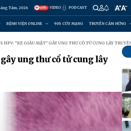
VIDEO
PODCAST
háng Tám, 2026
BỆNH VIỆN ONLINE
90S CỨU MẠNG
TRUYỀN CẢM HỨNG
US HPV: "KẺ GIẤU MẶT" GÂY UNG THƯ CỔ TỬ CUNG LÂY TRUYỀ
gây ung thư cổ tử cung lây