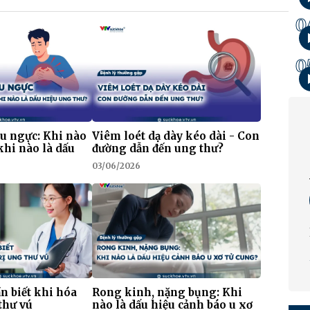
0
0
au ngực: Khi nào
Viêm loét dạ dày kéo dài - Con
khi nào là dấu
đường dẫn đến ung thư?
03/06/2026
n biết khi hóa
Rong kinh, nặng bụng: Khi
 thư vú
nào là dấu hiệu cảnh báo u xơ