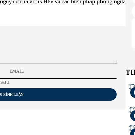
, nguy cơ của virus HPV và các biện pháp phòng ngừa
TI
 sau
0
I BÌNH LUẬN
0
0