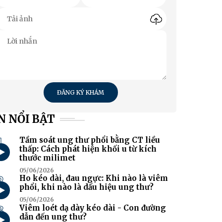
ĐĂNG KÝ KHÁM
N NỔI BẬT
1
Tầm soát ung thư phổi bằng CT liều
thấp: Cách phát hiện khối u từ kích
thước milimet
05/06/2026
2
Ho kéo dài, đau ngực: Khi nào là viêm
phổi, khi nào là dấu hiệu ung thư?
05/06/2026
3
Viêm loét dạ dày kéo dài - Con đường
dẫn đến ung thư?