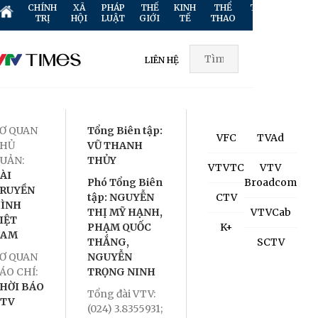
CHÍNH
XÃ
PHÁP
THẾ
KINH
THỂ
TRUYỀN
GIẢ
TRỊ
HỘI
LUẬT
GIỚI
TẾ
THAO
HÌNH
TR
LIÊN HỆ
Ơ QUAN
Tổng Biên tập:
VFC
TVAd
HỦ
VŨ THANH
UẢN:
THỦY
VTVTC
VTV
ÀI
Phó Tổng Biên
Broadcom
RUYỀN
tập: NGUYỄN
CTV
ÌNH
THỊ MỸ HẠNH,
VTVCab
IỆT
PHẠM QUỐC
K+
NAM
THẮNG,
SCTV
Ơ QUAN
NGUYỄN
ÁO CHÍ:
TRỌNG NINH
HỜI BÁO
Tổng đài VTV:
TV
(024) 3.8355931;