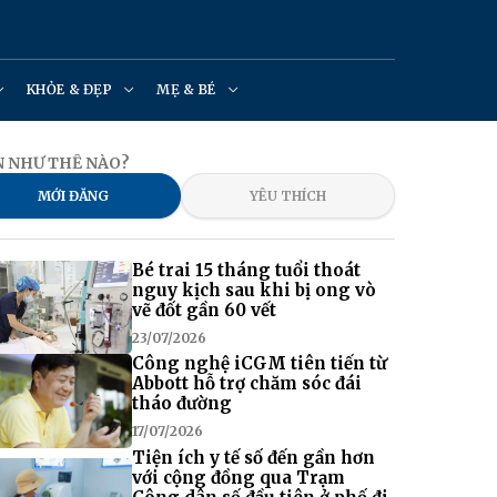
KHỎE & ĐẸP
MẸ & BÉ
N NHƯ THẾ NÀO?
MỚI ĐĂNG
YÊU THÍCH
Bé trai 15 tháng tuổi thoát
nguy kịch sau khi bị ong vò
vẽ đốt gần 60 vết
23/07/2026
Công nghệ iCGM tiên tiến từ
Abbott hỗ trợ chăm sóc đái
tháo đường
17/07/2026
Tiện ích y tế số đến gần hơn
với cộng đồng qua Trạm