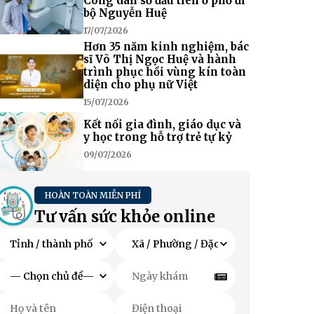
Công dân số đầu tiên ở phố đi
bộ Nguyễn Huệ
17/07/2026
Hơn 35 năm kinh nghiệm, bác
sĩ Võ Thị Ngọc Huệ và hành
trình phục hồi vùng kín toàn
diện cho phụ nữ Việt
15/07/2026
Kết nối gia đình, giáo dục và
y học trong hỗ trợ trẻ tự kỷ
09/07/2026
HOÀN TOÀN MIỄN PHÍ
Tư vấn sức khỏe online