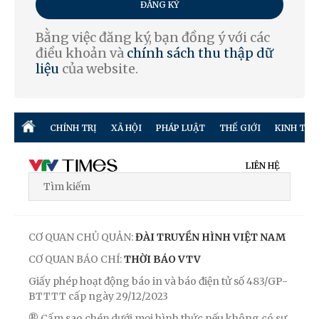
ĐĂNG KÝ
Bằng việc đăng ký, bạn đồng ý với các
điều khoản và
chính sách thu thập dữ
liệu
của website.
CHÍNH TRỊ
XÃ HỘI
PHÁP LUẬT
THẾ GIỚI
KINH TẾ
LIÊN HỆ
CƠ QUAN CHỦ QUẢN:
ĐÀI TRUYỀN HÌNH VIỆT NAM
CƠ QUAN BÁO CHÍ:
THỜI BÁO VTV
Giấy phép hoạt động báo in và báo điện tử số 483/GP-
BTTTT cấp ngày 29/12/2023
® Cấm sao chép dưới mọi hình thức nếu không có sự