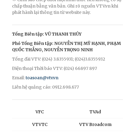
chấp thuận bằng văn bản. Ghi rõ nguồn VTV.vn khi
phát hành lại thông tin từ website này.
Tổng Biên tập: VŨ THANH THỦY
Phó Tổng Biên tập: NGUYỄN THỊ MỸ HẠNH, PHẠM
QUỐC THẮNG, NGUYỄN TRỌNG NINH
Tổng đài VTV: (024) 3.8355931; (024)3.8355932
Điện thoại Thời báo VTV: (024) 66897 897
Email:
toasoan@vtv.vn
Liên hệ quảng cáo: 0912.698.677
VFC
TVAd
VTVTC
VTV Broadcom