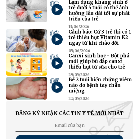
02
Lạm dụng kháng sinh ở
trẻ dưới 5 tuổi có thể ảnh
hưởng lâu dài tới sự phát
triển của trẻ
13/06/2026
03
Cảnh báo: Cứ 3 trẻ thì có 1
trẻ thiếu hụt Vitamin K2
ngay từ khi chào đời
05/06/2026
04
Canxi sinh học - Đột phá
mới giúp bù đắp canxi
thiếu hụt từ sữa cho trẻ
29/05/2026
05
Bé 2 tuổi biến chứng viêm
não do bệnh tay chân
miệng
22/05/2026
ĐĂNG KÝ NHẬN CÁC TIN Y TẾ MỚI NHẤT