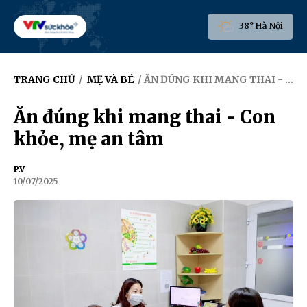
38° Hà Nội
TRANG CHỦ
/
MẸ VÀ BÉ
/ ĂN ĐÚNG KHI MANG THAI - CON KHỎE, MẸ AN TÂM
Ăn đúng khi mang thai - Con
khỏe, mẹ an tâm
P.V
10/07/2025