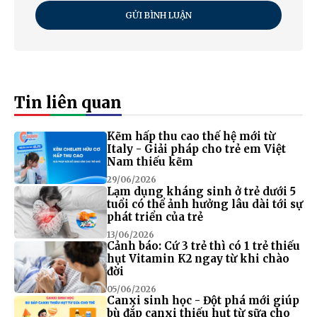
GỬI BÌNH LUẬN
Tin liên quan
Kẽm hấp thu cao thế hệ mới từ
Italy - Giải pháp cho trẻ em Việt
Nam thiếu kẽm
29/06/2026
Lạm dụng kháng sinh ở trẻ dưới 5
tuổi có thể ảnh hưởng lâu dài tới sự
phát triển của trẻ
13/06/2026
Cảnh báo: Cứ 3 trẻ thì có 1 trẻ thiếu
hụt Vitamin K2 ngay từ khi chào
đời
05/06/2026
Canxi sinh học - Đột phá mới giúp
bù đắp canxi thiếu hụt từ sữa cho