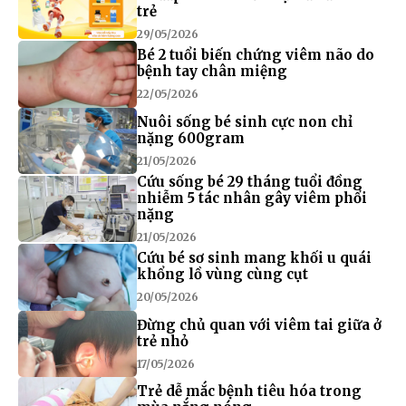
trẻ
29/05/2026
Bé 2 tuổi biến chứng viêm não do
bệnh tay chân miệng
22/05/2026
Nuôi sống bé sinh cực non chỉ
nặng 600gram
21/05/2026
Cứu sống bé 29 tháng tuổi đồng
nhiễm 5 tác nhân gây viêm phổi
nặng
21/05/2026
Cứu bé sơ sinh mang khối u quái
khổng lồ vùng cùng cụt
20/05/2026
Đừng chủ quan với viêm tai giữa ở
trẻ nhỏ
17/05/2026
Trẻ dễ mắc bệnh tiêu hóa trong