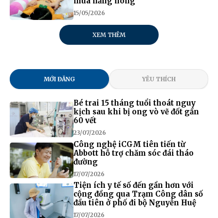
mùa nắng nóng
15/05/2026
XEM THÊM
MỚI ĐĂNG
YÊU THÍCH
Bé trai 15 tháng tuổi thoát nguy
kịch sau khi bị ong vò vẽ đốt gần
60 vết
23/07/2026
Công nghệ iCGM tiên tiến từ
Abbott hỗ trợ chăm sóc đái tháo
đường
17/07/2026
Tiện ích y tế số đến gần hơn với
cộng đồng qua Trạm Công dân số
đầu tiên ở phố đi bộ Nguyễn Huệ
17/07/2026