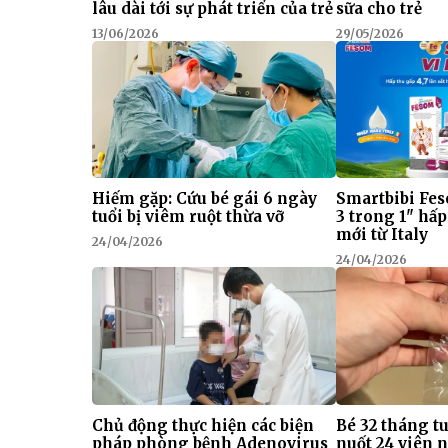
lâu dài tới sự phát triển của trẻ
sữa cho trẻ
13/06/2026
29/05/2026
Hiếm gặp: Cứu bé gái 6 ngày
Smartbibi Fes
tuổi bị viêm ruột thừa vỡ
3 trong 1" hấp
mới từ Italy
24/04/2026
24/04/2026
Chủ động thực hiện các biện
Bé 32 tháng t
pháp phòng bệnh Adenovirus
nuốt 24 viên