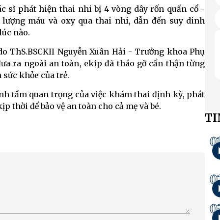
c sĩ phát hiện thai nhi bị 4 vòng dây rốn quấn cổ -
 lượng máu và oxy qua thai nhi, dẫn đến suy dinh
lúc nào.
 do ThS.BSCKII Nguyễn Xuân Hải - Trưởng khoa Phụ
 đưa ra ngoài an toàn, ekip đã tháo gỡ cẩn thận từng
sức khỏe của trẻ.
h tầm quan trọng của việc khám thai định kỳ, phát
ịp thời để bảo vệ an toàn cho cả mẹ và bé.
TI
0
0
0