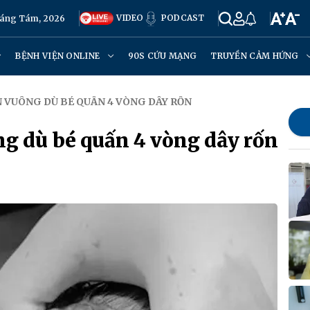
VIDEO
PODCAST
háng Tám, 2026
BỆNH VIỆN ONLINE
90S CỨU MẠNG
TRUYỀN CẢM HỨNG
N VUÔNG DÙ BÉ QUẤN 4 VÒNG DÂY RỐN
ng dù bé quấn 4 vòng dây rốn