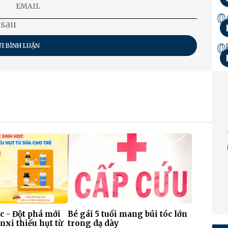
0
 sau
0
I BÌNH LUẬN
c - Đột phá mới
Bé gái 5 tuổi mang búi tóc lớn
nxi thiếu hụt từ
trong dạ dày