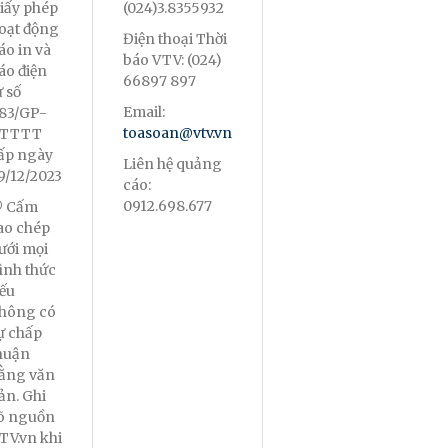
iấy phép
(024)3.8355932
oạt động
Điện thoại Thời
áo in và
báo VTV: (024)
áo điện
66897 897
ử số
Email:
83/GP-
toasoan@vtv.vn
TTTT
ấp ngày
Liên hệ quảng
9/12/2023
cáo:
0912.698.677
 Cấm
ao chép
ưới mọi
ình thức
ếu
hông có
ự chấp
huận
ằng văn
ản. Ghi
õ nguồn
TV.vn khi