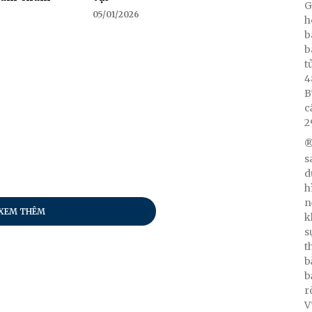
G
05/01/2026
h
b
b
t
4
B
c
2
®
s
d
h
n
XEM THÊM
k
s
t
b
b
r
V