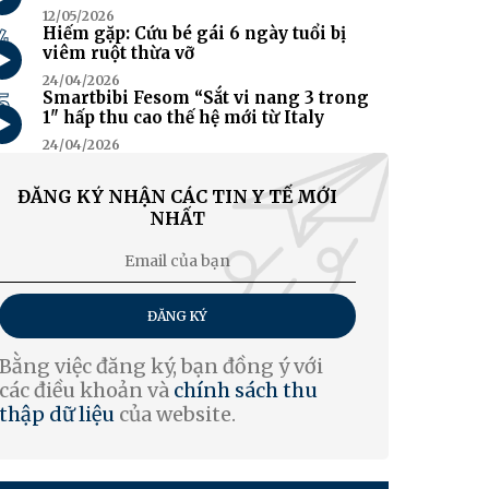
12/05/2026
4
Hiếm gặp: Cứu bé gái 6 ngày tuổi bị
viêm ruột thừa vỡ
24/04/2026
5
Smartbibi Fesom “Sắt vi nang 3 trong
1" hấp thu cao thế hệ mới từ Italy
24/04/2026
ĐĂNG KÝ NHẬN CÁC TIN Y TẾ MỚI
NHẤT
ĐĂNG KÝ
Bằng việc đăng ký, bạn đồng ý với
các điều khoản và
chính sách thu
thập dữ liệu
của website.