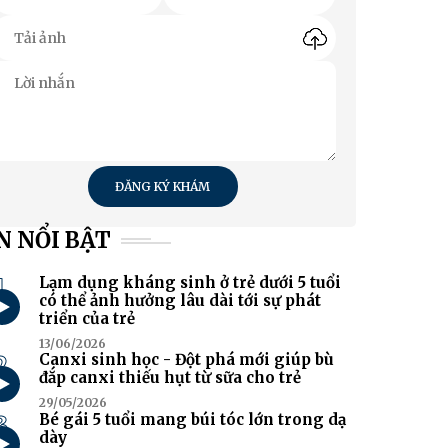
ĐĂNG KÝ KHÁM
N NỔI BẬT
1
Lạm dụng kháng sinh ở trẻ dưới 5 tuổi
có thể ảnh hưởng lâu dài tới sự phát
triển của trẻ
13/06/2026
2
Canxi sinh học - Đột phá mới giúp bù
đắp canxi thiếu hụt từ sữa cho trẻ
29/05/2026
3
Bé gái 5 tuổi mang búi tóc lớn trong dạ
dày