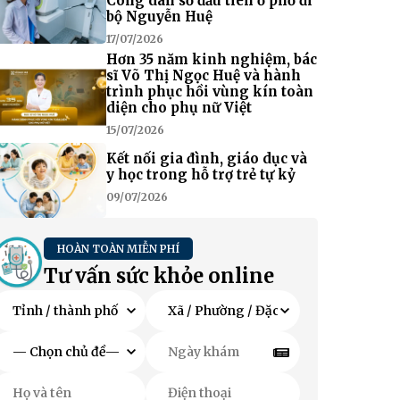
Công dân số đầu tiên ở phố đi
bộ Nguyễn Huệ
17/07/2026
Hơn 35 năm kinh nghiệm, bác
sĩ Võ Thị Ngọc Huệ và hành
trình phục hồi vùng kín toàn
diện cho phụ nữ Việt
15/07/2026
Kết nối gia đình, giáo dục và
y học trong hỗ trợ trẻ tự kỷ
09/07/2026
HOÀN TOÀN MIỄN PHÍ
Tư vấn sức khỏe online