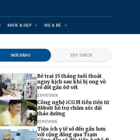
KHỎE & ĐẸP
MẸ & BÉ
MỚI ĐĂNG
YÊU THÍCH
Bé trai 15 tháng tuổi thoát
nguy kịch sau khi bị ong vò
vẽ đốt gần 60 vết
23/07/2026
Công nghệ iCGM tiên tiến từ
Abbott hỗ trợ chăm sóc đái
tháo đường
17/07/2026
Tiện ích y tế số đến gần hơn
với cộng đồng qua Trạm