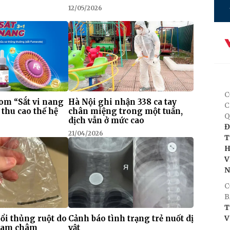
12/05/2026
C
om “Sắt vi nang
Hà Nội ghi nhận 338 ca tay
C
 thu cao thế hệ
chân miệng trong một tuần,
Q
dịch vẫn ở mức cao
Đ
21/04/2026
T
H
V
C
B
T
uổi thủng ruột do
Cảnh báo tình trạng trẻ nuốt dị
V
 nam châm
vật