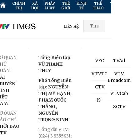
CHÍNH
XÃ
PHÁP
THẾ
KINH
THỂ
TRUYỀN
GIẢ
TRỊ
HỘI
LUẬT
GIỚI
TẾ
THAO
HÌNH
TR
LIÊN HỆ
Ơ QUAN
Tổng Biên tập:
VFC
TVAd
HỦ
VŨ THANH
UẢN:
THỦY
VTVTC
VTV
ÀI
Phó Tổng Biên
Broadcom
RUYỀN
tập: NGUYỄN
CTV
ÌNH
THỊ MỸ HẠNH,
VTVCab
IỆT
PHẠM QUỐC
K+
NAM
THẮNG,
SCTV
Ơ QUAN
NGUYỄN
ÁO CHÍ:
TRỌNG NINH
HỜI BÁO
Tổng đài VTV:
TV
(024) 3.8355931;