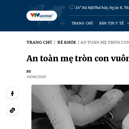
26° Hà Nội
Thứ bảy, Ngày 8, T
TRANG CHỦ
BẢN TIN Y TẾ
TRANG CHỦ
/
BÉ KHỎE
/ AN TOÀN MẸ TRÒN CO
An toàn mẹ tròn con vuô
P.V
30/06/2025