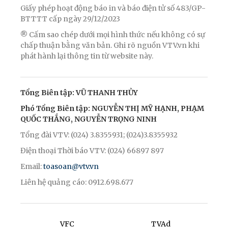
Giấy phép hoạt động báo in và báo điện tử số 483/GP-
BTTTT cấp ngày 29/12/2023
® Cấm sao chép dưới mọi hình thức nếu không có sự
chấp thuận bằng văn bản. Ghi rõ nguồn VTV.vn khi
phát hành lại thông tin từ website này.
Tổng Biên tập: VŨ THANH THỦY
Phó Tổng Biên tập: NGUYỄN THỊ MỸ HẠNH, PHẠM
QUỐC THẮNG, NGUYỄN TRỌNG NINH
Tổng đài VTV: (024) 3.8355931; (024)3.8355932
Điện thoại Thời báo VTV: (024) 66897 897
Email:
toasoan@vtv.vn
Liên hệ quảng cáo: 0912.698.677
VFC
TVAd