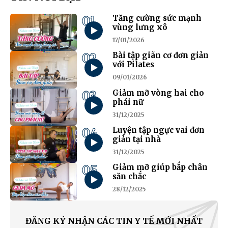
01
Tăng cường sức mạnh
vùng lưng xô
17/01/2026
02
Bài tập giãn cơ đơn giản
với Pilates
09/01/2026
03
Giảm mỡ vòng hai cho
phái nữ
31/12/2025
04
Luyện tập ngực vai đơn
giản tại nhà
31/12/2025
05
Giảm mỡ giúp bắp chân
săn chắc
28/12/2025
ĐĂNG KÝ NHẬN CÁC TIN Y TẾ MỚI NHẤT