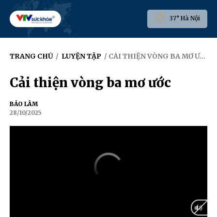
37° Hà Nội
TRANG CHỦ
/
LUYỆN TẬP
/ CẢI THIỆN VÒNG BA MƠ ƯỚC
Cải thiện vòng ba mơ ước
BẢO LÂM
28/10/2025