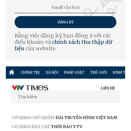
ĐĂNG KÝ
Bằng việc đăng ký, bạn đồng ý với các
điều khoản và
chính sách thu thập dữ
liệu
của website.
CHÍNH TRỊ
XÃ HỘI
PHÁP LUẬT
THẾ GIỚI
KINH TẾ
LIÊN HỆ
CƠ QUAN CHỦ QUẢN:
ĐÀI TRUYỀN HÌNH VIỆT NAM
CƠ QUAN BÁO CHÍ:
THỜI BÁO VTV