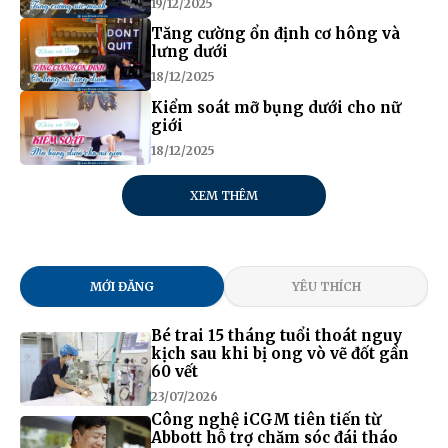
19/12/2025
Tăng cường ổn định cơ hông và
lưng dưới
18/12/2025
Kiểm soát mỡ bụng dưới cho nữ
giới
18/12/2025
XEM THÊM
MỚI ĐĂNG
YÊU THÍCH
Bé trai 15 tháng tuổi thoát nguy
kịch sau khi bị ong vò vẽ đốt gần
60 vết
23/07/2026
Công nghệ iCGM tiên tiến từ
Abbott hỗ trợ chăm sóc đái tháo