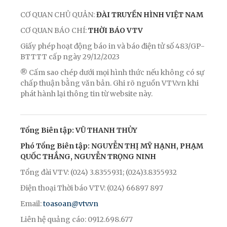
CƠ QUAN CHỦ QUẢN:
ĐÀI TRUYỀN HÌNH VIỆT NAM
CƠ QUAN BÁO CHÍ:
THỜI BÁO VTV
Giấy phép hoạt động báo in và báo điện tử số 483/GP-
BTTTT cấp ngày 29/12/2023
® Cấm sao chép dưới mọi hình thức nếu không có sự
chấp thuận bằng văn bản. Ghi rõ nguồn VTV.vn khi
phát hành lại thông tin từ website này.
Tổng Biên tập: VŨ THANH THỦY
Phó Tổng Biên tập: NGUYỄN THỊ MỸ HẠNH, PHẠM
QUỐC THẮNG, NGUYỄN TRỌNG NINH
Tổng đài VTV: (024) 3.8355931; (024)3.8355932
Điện thoại Thời báo VTV: (024) 66897 897
Email:
toasoan@vtv.vn
Liên hệ quảng cáo: 0912.698.677