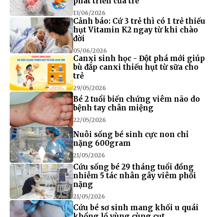
phát triển của trẻ
13/06/2026
Cảnh báo: Cứ 3 trẻ thì có 1 trẻ thiếu
hụt Vitamin K2 ngay từ khi chào
đời
05/06/2026
Canxi sinh học - Đột phá mới giúp
bù đắp canxi thiếu hụt từ sữa cho
trẻ
29/05/2026
Bé 2 tuổi biến chứng viêm não do
bệnh tay chân miệng
22/05/2026
Nuôi sống bé sinh cực non chỉ
nặng 600gram
21/05/2026
Cứu sống bé 29 tháng tuổi đồng
nhiễm 5 tác nhân gây viêm phổi
nặng
21/05/2026
Cứu bé sơ sinh mang khối u quái
khổng lồ vùng cùng cụt