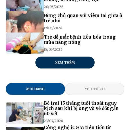
20/05/2026
Đừng chủ quan với viêm tai giữa ở
trẻ nhỏ
17/05/2026
Trẻ dễ mắc bệnh tiêu hóa trong
mùa nắng nóng
15/05/2026
XEM THÊM
MỚI ĐĂNG
YÊU THÍCH
Bé trai 15 tháng tuổi thoát nguy
kịch sau khi bị ong vò vẽ đốt gần
60 vết
23/07/2026
Công nghệ iCGM tiên tiến từ