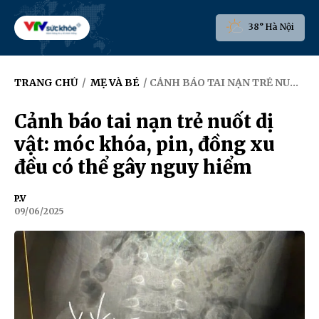
38° Hà Nội
TRANG CHỦ
/
MẸ VÀ BÉ
/ CẢNH BÁO TAI NẠN TRẺ NUỐT DỊ VẬT: MÓC KHÓA, PIN, ĐỒNG XU ĐỀU CÓ THỂ GÂY NGUY HIỂM
Cảnh báo tai nạn trẻ nuốt dị
vật: móc khóa, pin, đồng xu
đều có thể gây nguy hiểm
P.V
09/06/2025