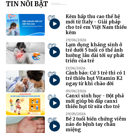
TIN NỔI BẬT
01
Kẽm hấp thu cao thế hệ
mới từ Italy - Giải pháp
cho trẻ em Việt Nam thiếu
kẽm
29/06/2026
02
Lạm dụng kháng sinh ở
trẻ dưới 5 tuổi có thể ảnh
hưởng lâu dài tới sự phát
triển của trẻ
13/06/2026
03
Cảnh báo: Cứ 3 trẻ thì có 1
trẻ thiếu hụt Vitamin K2
ngay từ khi chào đời
05/06/2026
04
Canxi sinh học - Đột phá
mới giúp bù đắp canxi
thiếu hụt từ sữa cho trẻ
29/05/2026
05
Bé 2 tuổi biến chứng viêm
não do bệnh tay chân
miệng