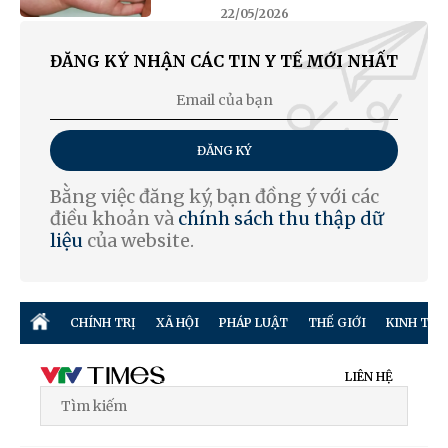
22/05/2026
ĐĂNG KÝ NHẬN CÁC TIN Y TẾ MỚI NHẤT
ĐĂNG KÝ
Bằng việc đăng ký, bạn đồng ý với các
điều khoản và
chính sách thu thập dữ
liệu
của website.
CHÍNH TRỊ
XÃ HỘI
PHÁP LUẬT
THẾ GIỚI
KINH TẾ
LIÊN HỆ