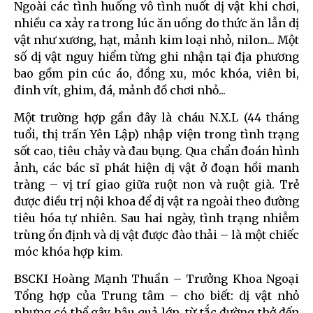
Ngoài các tình huống vô tình nuốt dị vật khi chơi,
nhiều ca xảy ra trong lúc ăn uống do thức ăn lẫn dị
vật như xương, hạt, mảnh kim loại nhỏ, nilon... Một
số dị vật nguy hiểm từng ghi nhận tại địa phương
bao gồm pin cúc áo, đồng xu, móc khóa, viên bi,
đinh vít, ghim, đá, mảnh đồ chơi nhỏ...
Một trường hợp gần đây là cháu N.X.L (44 tháng
tuổi, thị trấn Yên Lập) nhập viện trong tình trạng
sốt cao, tiêu chảy và đau bụng. Qua chẩn đoán hình
ảnh, các bác sĩ phát hiện dị vật ở đoạn hồi manh
tràng – vị trí giao giữa ruột non và ruột già. Trẻ
được điều trị nội khoa để dị vật ra ngoài theo đường
tiêu hóa tự nhiên. Sau hai ngày, tình trạng nhiễm
trùng ổn định và dị vật được đào thải – là một chiếc
móc khóa hợp kim.
BSCKI Hoàng Mạnh Thuần – Trưởng Khoa Ngoại
Tổng hợp của Trung tâm – cho biết: dị vật nhỏ
nhưng có thể gây hậu quả lớn, từ tắc đường thở đến