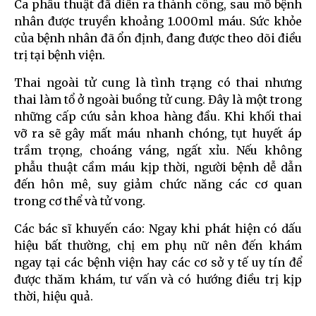
Ca phẫu thuật đã diễn ra thành công, sau mổ bệnh
nhân được truyền khoảng 1.000ml máu. Sức khỏe
của bệnh nhân đã ổn định, đang được theo dõi điều
trị tại bệnh viện.
Thai ngoài tử cung là tình trạng có thai nhưng
thai làm tổ ở ngoài buồng tử cung. Đây là một trong
những cấp cứu sản khoa hàng đầu. Khi khối thai
vỡ ra sẽ gây mất máu nhanh chóng, tụt huyết áp
trầm trọng, choáng váng, ngất xỉu. Nếu không
phẫu thuật cầm máu kịp thời, người bệnh dễ dẫn
đến hôn mê, suy giảm chức năng các cơ quan
trong cơ thể và tử vong.
Các bác sĩ khuyến cáo: Ngay khi phát hiện có dấu
hiệu bất thường, chị em phụ nữ nên đến khám
ngay tại các bệnh viện hay các cơ sở y tế uy tín để
được thăm khám, tư vấn và có hướng điều trị kịp
thời, hiệu quả.