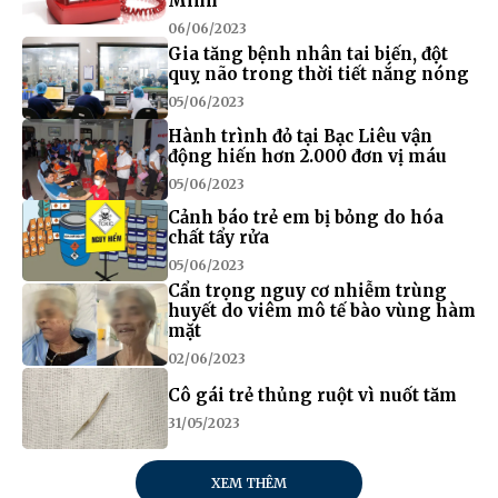
Minh
06/06/2023
Gia tăng bệnh nhân tai biến, đột
quỵ não trong thời tiết nắng nóng
05/06/2023
Hành trình đỏ tại Bạc Liêu vận
động hiến hơn 2.000 đơn vị máu
05/06/2023
Cảnh báo trẻ em bị bỏng do hóa
chất tẩy rửa
05/06/2023
Cẩn trọng nguy cơ nhiễm trùng
huyết do viêm mô tế bào vùng hàm
mặt
02/06/2023
Cô gái trẻ thủng ruột vì nuốt tăm
31/05/2023
XEM THÊM