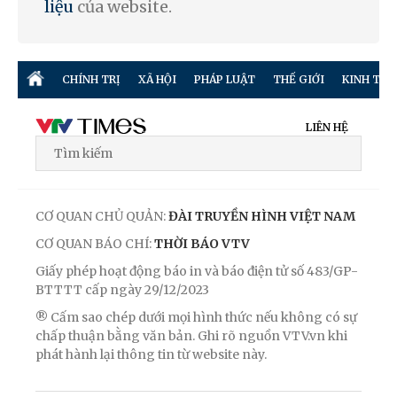
liệu
của website.
CHÍNH TRỊ
XÃ HỘI
PHÁP LUẬT
THẾ GIỚI
KINH TẾ
LIÊN HỆ
CƠ QUAN CHỦ QUẢN:
ĐÀI TRUYỀN HÌNH VIỆT NAM
CƠ QUAN BÁO CHÍ:
THỜI BÁO VTV
Giấy phép hoạt động báo in và báo điện tử số 483/GP-
BTTTT cấp ngày 29/12/2023
® Cấm sao chép dưới mọi hình thức nếu không có sự
chấp thuận bằng văn bản. Ghi rõ nguồn VTV.vn khi
phát hành lại thông tin từ website này.