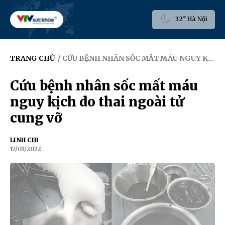
32° Hà Nội
TRANG CHỦ
/ CỨU BỆNH NHÂN SỐC MẤT MÁU NGUY KỊCH DO THAI NGOÀI TỬ CUNG VỠ
Cứu bệnh nhân sốc mất máu
nguy kịch do thai ngoài tử
cung vỡ
LINH CHI
17/01/2022