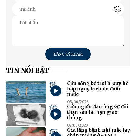
ĐĂNG KÝ KHÁM
TIN NỔI BẬT
01
Cứu sống bé trai bị suy hô
hấp nguy kịch do đuối
nước
08/06/2023
02
Cứu người đàn ông vỡ đôi
thận sau tai nạn giao
thông
07/06/2023
03
Gia tăng bệnh nhi mắc tay
chân miệng ở ĐBSCL