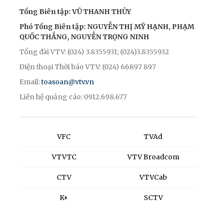
Tổng Biên tập: VŨ THANH THỦY
Phó Tổng Biên tập: NGUYỄN THỊ MỸ HẠNH, PHẠM
QUỐC THẮNG, NGUYỄN TRỌNG NINH
Tổng đài VTV: (024) 3.8355931; (024)3.8355932
Điện thoại Thời báo VTV: (024) 66897 897
Email:
toasoan@vtv.vn
Liên hệ quảng cáo: 0912.698.677
VFC
TVAd
VTVTC
VTV Broadcom
CTV
VTVCab
K+
SCTV