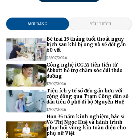
MỚI ĐĂNG
YÊU THÍCH
Bé trai 15 tháng tuổi thoát nguy
kịch sau khi bị ong vò vẽ đốt gần
60 vết
23/07/2026
Công nghệ iCGM tiên tiến từ
Abbott hỗ trợ chăm sóc đái tháo
đường
17/07/2026
Tiện ích y tế số đến gần hơn với
cộng đồng qua Trạm Công dân số
đầu tiên ở phố đi bộ Nguyễn Huệ
17/07/2026
Hơn 35 năm kinh nghiệm, bác sĩ
Võ Thị Ngọc Huệ và hành trình
phục hồi vùng kín toàn diện cho
phụ nữ Việt