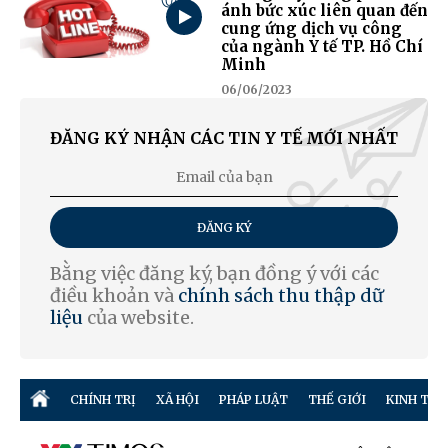
ánh bức xúc liên quan đến
cung ứng dịch vụ công
của ngành Y tế TP. Hồ Chí
Minh
06/06/2023
ĐĂNG KÝ NHẬN CÁC TIN Y TẾ MỚI NHẤT
ĐĂNG KÝ
Bằng việc đăng ký, bạn đồng ý với các
điều khoản và
chính sách thu thập dữ
liệu
của website.
CHÍNH TRỊ
XÃ HỘI
PHÁP LUẬT
THẾ GIỚI
KINH TẾ