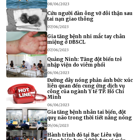
08/06/2023
Cứu người đàn ông vỡ đôi thận sau
tai nạn giao thông
07/06/2023
Gia tăng bệnh nhi mắc tay chân
miệng ở ĐBSCL
07/06/2023
Quảng Ninh: Tăng đột biến trẻ
nhập viện do viêm phổi
06/06/2023
Đường dây nóng phản ánh bức xúc
liên quan đến cung ứng dịch vụ
công của ngành Y tế TP. Hồ Chí
Minh
06/06/2023
Gia tăng bệnh nhân tai biến, đột
quỵ não trong thời tiết nắng nóng
05/06/2023
Hành trình đỏ tại Bạc Liêu vận