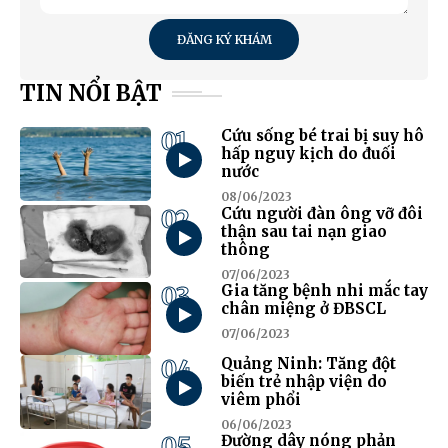
ĐĂNG KÝ KHÁM
TIN NỔI BẬT
01
Cứu sống bé trai bị suy hô
hấp nguy kịch do đuối
nước
08/06/2023
02
Cứu người đàn ông vỡ đôi
thận sau tai nạn giao
thông
07/06/2023
03
Gia tăng bệnh nhi mắc tay
chân miệng ở ĐBSCL
07/06/2023
04
Quảng Ninh: Tăng đột
biến trẻ nhập viện do
viêm phổi
06/06/2023
05
Đường dây nóng phản