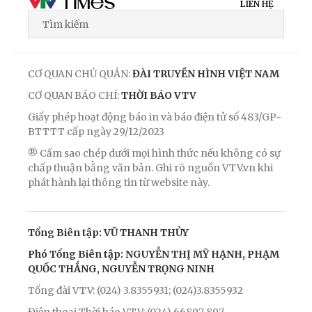
LIÊN HỆ
CƠ QUAN CHỦ QUẢN:
ĐÀI TRUYỀN HÌNH VIỆT NAM
CƠ QUAN BÁO CHÍ:
THỜI BÁO VTV
Giấy phép hoạt động báo in và báo điện tử số 483/GP-
BTTTT cấp ngày 29/12/2023
® Cấm sao chép dưới mọi hình thức nếu không có sự
chấp thuận bằng văn bản. Ghi rõ nguồn VTV.vn khi
phát hành lại thông tin từ website này.
Tổng Biên tập: VŨ THANH THỦY
Phó Tổng Biên tập: NGUYỄN THỊ MỸ HẠNH, PHẠM
QUỐC THẮNG, NGUYỄN TRỌNG NINH
Tổng đài VTV: (024) 3.8355931; (024)3.8355932
Điện thoại Thời báo VTV: (024) 66897 897