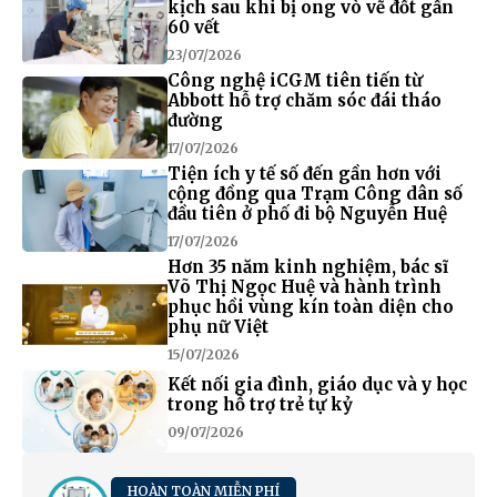
kịch sau khi bị ong vò vẽ đốt gần
60 vết
23/07/2026
Công nghệ iCGM tiên tiến từ
Abbott hỗ trợ chăm sóc đái tháo
đường
17/07/2026
Tiện ích y tế số đến gần hơn với
cộng đồng qua Trạm Công dân số
đầu tiên ở phố đi bộ Nguyễn Huệ
17/07/2026
Hơn 35 năm kinh nghiệm, bác sĩ
Võ Thị Ngọc Huệ và hành trình
phục hồi vùng kín toàn diện cho
phụ nữ Việt
15/07/2026
Kết nối gia đình, giáo dục và y học
trong hỗ trợ trẻ tự kỷ
09/07/2026
HOÀN TOÀN MIỄN PHÍ