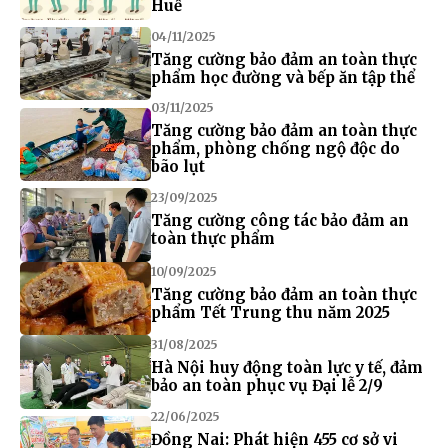
Huế
04/11/2025
Tăng cường bảo đảm an toàn thực
phẩm học đường và bếp ăn tập thể
03/11/2025
Tăng cường bảo đảm an toàn thực
phẩm, phòng chống ngộ độc do
bão lụt
23/09/2025
Tăng cường công tác bảo đảm an
toàn thực phẩm
10/09/2025
Tăng cường bảo đảm an toàn thực
phẩm Tết Trung thu năm 2025
31/08/2025
Hà Nội huy động toàn lực y tế, đảm
bảo an toàn phục vụ Đại lễ 2/9
22/06/2025
Đồng Nai: Phát hiện 455 cơ sở vi