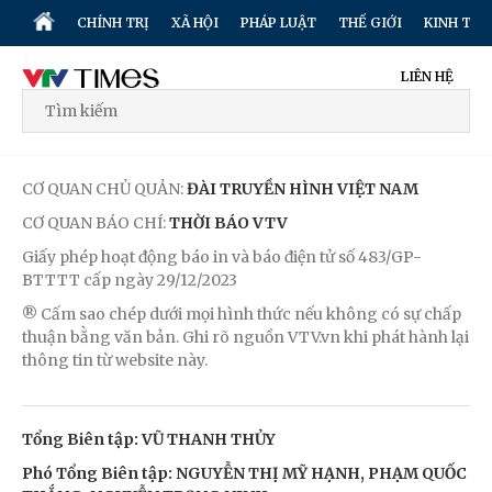
CHÍNH TRỊ
XÃ HỘI
PHÁP LUẬT
THẾ GIỚI
KINH TẾ
LIÊN HỆ
CƠ QUAN CHỦ QUẢN:
ĐÀI TRUYỀN HÌNH VIỆT NAM
CƠ QUAN BÁO CHÍ:
THỜI BÁO VTV
Giấy phép hoạt động báo in và báo điện tử số 483/GP-
BTTTT cấp ngày 29/12/2023
® Cấm sao chép dưới mọi hình thức nếu không có sự chấp
thuận bằng văn bản. Ghi rõ nguồn VTV.vn khi phát hành lại
thông tin từ website này.
Tổng Biên tập: VŨ THANH THỦY
Phó Tổng Biên tập: NGUYỄN THỊ MỸ HẠNH, PHẠM QUỐC